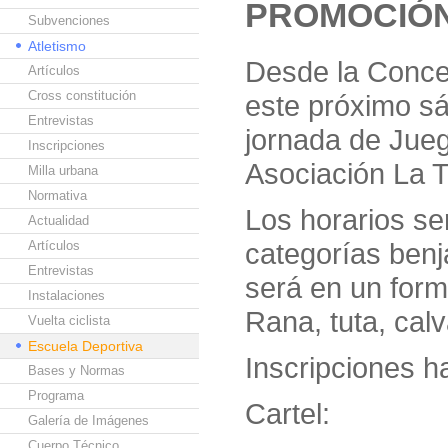
PROMOCIÓN
Subvenciones
Atletismo
Desde la Conce
Artículos
Cross constitución
este próximo sá
Entrevistas
jornada de Jueg
Inscripciones
Asociación La T
Milla urbana
Normativa
Los horarios se
Actualidad
categorías benja
Artículos
Entrevistas
será en un form
Instalaciones
Rana, tuta, cal
Vuelta ciclista
Escuela Deportiva
Inscripciones h
Bases y Normas
Programa
Cartel:
Galería de Imágenes
Cuerpo Técnico