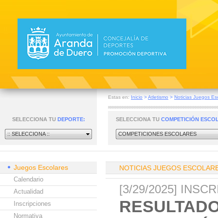
Estas en:
Inicio
>
Atletismo
>
Noticias Juegos Es
SELECCIONA TU
DEPORTE:
SELECCIONA TU
COMPETICIÓN ESCO
:: SELECCIONA ::
COMPETICIONES ESCOLARES
Juegos Escolares
NOTICIAS JUEGOS ESCOLAR
Calendario
[3/29/2025] INS
Actualidad
RESULTADO
Inscripciones
Normativa