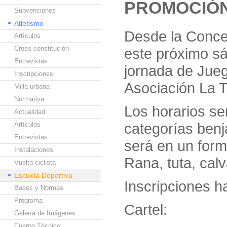
PROMOCIÓN
Subvenciones
Atletismo
Desde la Conce
Artículos
Cross constitución
este próximo sá
Entrevistas
jornada de Jueg
Inscripciones
Asociación La T
Milla urbana
Normativa
Los horarios se
Actualidad
categorías benja
Artículos
Entrevistas
será en un form
Instalaciones
Rana, tuta, cal
Vuelta ciclista
Escuela Deportiva
Inscripciones h
Bases y Normas
Programa
Cartel:
Galería de Imágenes
Cuerpo Técnico