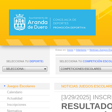
Estas en:
Inicio
>
Atletismo
>
Noticias Juegos Es
SELECCIONA TU
DEPORTE:
SELECCIONA TU
COMPETICIÓN ESCO
:: SELECCIONA ::
COMPETICIONES ESCOLARES
Juegos Escolares
NOTICIAS JUEGOS ESCOLAR
Calendario
[3/29/2025] INS
Actualidad
RESULTADO
Inscripciones
Normativa