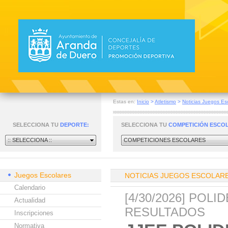
Estas en:
Inicio
>
Atletismo
>
Noticias Juegos Es
SELECCIONA TU
DEPORTE:
SELECCIONA TU
COMPETICIÓN ESCO
:: SELECCIONA ::
COMPETICIONES ESCOLARES
Juegos Escolares
NOTICIAS JUEGOS ESCOLAR
Calendario
[4/30/2026] POL
Actualidad
RESULTADOS
Inscripciones
Normativa