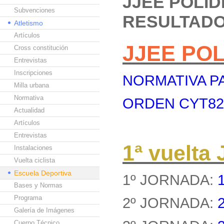
JJEE POLI
Subvenciones
RESULTAD
Atletismo
Artículos
JJEE PO
Cross constitución
Entrevistas
Inscripciones
NORMATIVA PA
Milla urbana
Normativa
ORDEN CYT8262
Actualidad
Artículos
Entrevistas
1ª vuelt
Instalaciones
Vuelta ciclista
Escuela Deportiva
1º JORNADA:
Bases y Normas
Programa
2º JORNADA:
Galería de Imágenes
Cuerpo Técnico