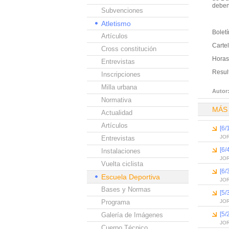
deben 
Subvenciones
Atletismo
Boletí
Artículos
Carte
Cross constitución
Horas
Entrevistas
Resul
Inscripciones
Milla urbana
Autor
Normativa
MÁS
Actualidad
Artículos
[6/
JO
Entrevistas
[6/
Instalaciones
JO
Vuelta ciclista
[6/
Escuela Deportiva
JO
Bases y Normas
[5/
Programa
JO
[5/
Galería de Imágenes
JO
Cuerpo Técnico