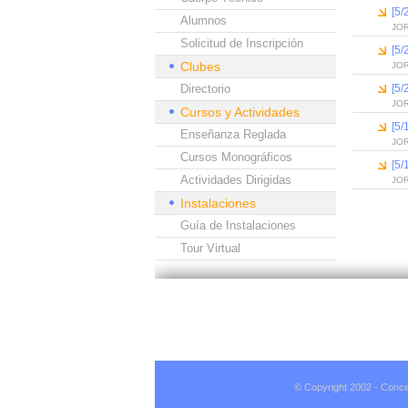
[5/
Alumnos
JO
Solicitud de Inscripción
[5/
Clubes
JO
Directorio
[5/
JO
Cursos y Actividades
[5/
Enseñanza Reglada
JO
Cursos Monográficos
[5/
Actividades Dirigidas
JO
Instalaciones
Guía de Instalaciones
Tour Virtual
© Copyright 2002 - Conce