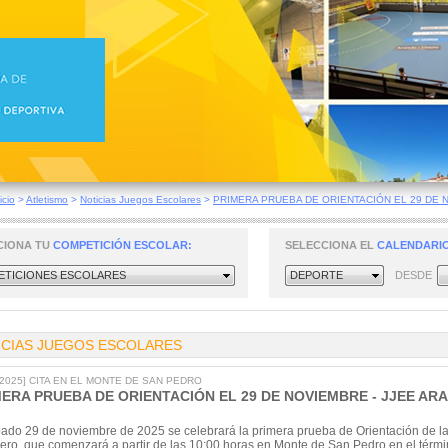
icio
>
Atletismo
>
Noticias Juegos Escolares
>
PRIMERA PRUEBA DE ORIENTACIÓN EL 29 DE N.
CIONA TU
COMPETICIÓN ESCOLAR:
SELECCIONA EL
CALENDARIO
TICIONES ESCOLARES
DEPORTE
DESDE
ICIAS JUEGOS ESCOLARES
9/2025] CITA EN EL MONTE DE SAN PEDRO
MERA PRUEBA DE ORIENTACIÓN EL 29 DE NOVIEMBRE - JJEE A
bado 29 de noviembre de 2025 se celebrará la primera prueba de Orientación de l
ero, que comenzará a partir de las 10:00 horas en Monte de San Pedro en el térmi