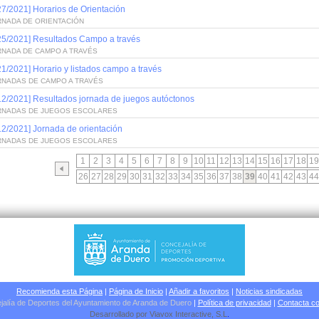
27/2021] Horarios de Orientación
RNADA DE ORIENTACIÓN
25/2021] Resultados Campo a través
RNADA DE CAMPO A TRAVÉS
21/2021] Horario y listados campo a través
RNADAS DE CAMPO A TRAVÉS
12/2021] Resultados jornada de juegos autóctonos
RNADAS DE JUEGOS ESCOLARES
12/2021] Jornada de orientación
RNADAS DE JUEGOS ESCOLARES
1
2
3
4
5
6
7
8
9
10
11
12
13
14
15
16
17
18
19
26
27
28
29
30
31
32
33
34
35
36
37
38
39
40
41
42
43
44
Recomienda esta Página
|
Página de Inicio
|
Añadir a favoritos
|
Noticias sindicadas
jalía de Deportes del Ayuntamiento de Aranda de Duero
|
Política de privacidad
|
Contacta co
Desarrollado por
Viavox Interactive
, S.L
.