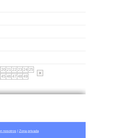
20
21
22
23
24
25
45
46
47
48
49
n nosotros
|
Zona privada