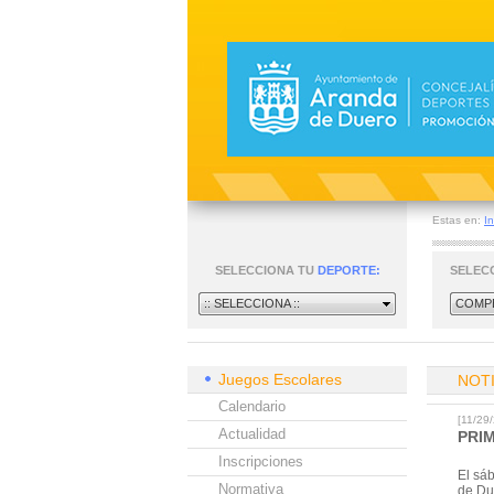
Estas en:
In
SELECCIONA TU
DEPORTE:
SELEC
:: SELECCIONA ::
COMPE
Juegos Escolares
NOT
Calendario
[11/2
Actualidad
PRI
Inscripciones
El sá
Normativa
de Du