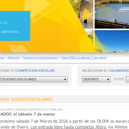
icio
>
Atletismo
>
Noticias Juegos Escolares
>
Gala ADOC el sábado 7 de marzo
CIONA TU
COMPETICIÓN ESCOLAR:
SELECCIONA EL
CALENDARIO
TICIONES ESCOLARES
DEPORTE
DESDE
ICIAS JUEGOS ESCOLARES
2026] GRAN JORNADA DEPORTIVA Y FAMILIAR
 ADOC el sábado 7 de marzo
próximo sábado 7 de Marzo de 2026 a partir de las 18.00h se darán ci
randa de Duero,
con entrada libre hasta completar Aforo
, los Atleta