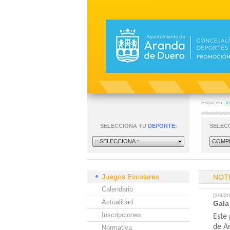
Estas en:
In
SELECCIONA TU
DEPORTE:
SELEC
:: SELECCIONA ::
COMPE
Juegos Escolares
NOT
Calendario
[3/8/
Actualidad
Gala
Inscripciones
Este 
de A
Normativa