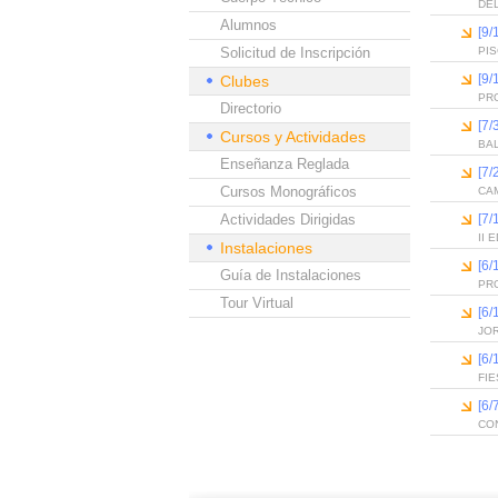
DEL
Alumnos
[9/
Solicitud de Inscripción
PI
[9/
Clubes
PR
Directorio
[7/
Cursos y Actividades
BA
Enseñanza Reglada
[7/
Cursos Monográficos
CAM
Actividades Dirigidas
[7/
II
Instalaciones
[6
Guía de Instalaciones
PR
Tour Virtual
[6
JO
[6
FIE
[6
CO