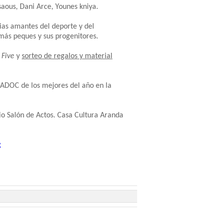
aous, Dani Arce, Younes kniya.
lias amantes del deporte y del
 más peques y sus progenitores.
 Five
y
sorteo de regalos y material
ón ADOC
de los mejores del año en la
io Salón de Actos. Casa Cultura Aranda
g