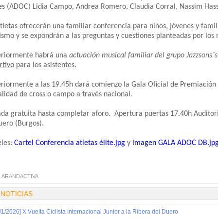
es (ADOC) Lidia Campo, Andrea Romero, Claudia Corral, Nassim Hass
tletas ofrecerán una familiar conferencia para niños, jóvenes y fami
tismo y se expondrán a las preguntas y cuestiones planteadas por los
eriormente habrá una
actuación musical familiar del grupo Jazzsons´s
rtivo
para los asistentes.
eriormente a las 19.45h dará comienzo la Gala Oficial de Premiaci
lidad de cross o campo a través nacional.
ada gratuita hasta completar aforo. Apertura puertas 17.40h Auditor
uero (Burgos).
eles:
Cartel Conferencia atletas élite.jpg
y
imagen GALA ADOC DB.jp
:
ARANDACTIVA
 NOTICIAS
/1/2026] X Vuelta Ciclista Internacional Junior a la Ribera del Duero