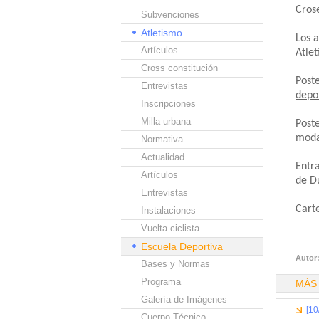
Cros
Subvenciones
Atletismo
Los a
Artículos
Atle
Cross constitución
Post
Entrevistas
depo
Inscripciones
Milla urbana
Post
moda
Normativa
Actualidad
Entr
Artículos
de D
Entrevistas
Cart
Instalaciones
Vuelta ciclista
Escuela Deportiva
Autor
Bases y Normas
Programa
MÁS
Galería de Imágenes
[10
Cuerpo Técnico