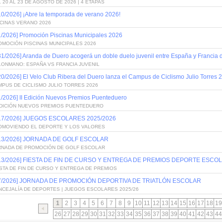
 20 AL 23 DE AGOSTO DE 2026 | 4 ETAPAS
10/2026] ¡Abre la temporada de verano 2026!
SCINAS VERANO 2026
1/2026] Promoción Piscinas Municipales 2026
OMOCIÓN PISCINAS MUNICIPALES 2026
31/2026] Aranda de Duero acogerá un doble duelo juvenil entre España y Francia
LONMANO: ESPAÑA VS FRANCIA JUVENIL
20/2026] El Velo Club Ribera del Duero lanza el Campus de Ciclismo Julio Torres 
PUS DE CICLISMO JULIO TORRES 2026
1/2026] II Edición Nuevos Premios Puenteduero
 EDICIÓN NUEVOS PREMIOS PUENTEDUERO
/17/2026] JUEGOS ESCOLARES 2025/2026
OMOVIENDO EL DEPORTE Y LOS VALORES
/13/2026] JORNADA DE GOLF ESCOLAR
RNADA DE PROMOCIÓN DE GOLF ESCOLAR
/13/2026] FIESTA DE FIN DE CURSO Y ENTREGA DE PREMIOS DEPORTE ESCOL
STA DE FIN DE CURSO Y ENTREGA DE PREMIOS
/7/2026] JORNADA DE PROMOCIÓN DEPORTIVA DE TRIATLÓN ESCOLAR
NCEJALÍA DE DEPORTES | JUEGOS ESCOLARES 2025/26
1
2
3
4
5
6
7
8
9
10
11
12
13
14
15
16
17
18
19
26
27
28
29
30
31
32
33
34
35
36
37
38
39
40
41
42
43
44