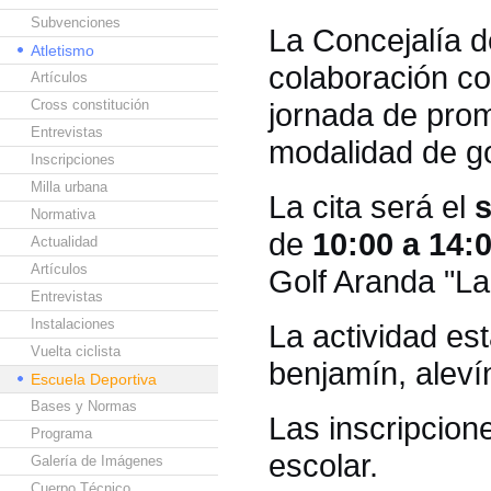
Subvenciones
La Concejalía 
Atletismo
colaboración co
Artículos
Cross constitución
jornada de prom
Entrevistas
modalidad de go
Inscripciones
Milla urbana
La cita será el
s
Normativa
de
10:00 a 14:
Actualidad
Artículos
Golf Aranda "La
Entrevistas
Instalaciones
La actividad est
Vuelta ciclista
benjamín, alevín,
Escuela Deportiva
Bases y Normas
Las inscripcion
Programa
escolar.
Galería de Imágenes
Cuerpo Técnico