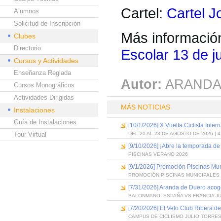
Cartel:
Cartel J
Alumnos
Solicitud de Inscripción
Más informació
Clubes
Directorio
Escolar 13 de j
Cursos y Actividades
Enseñanza Reglada
Autor:
ARANDA
Cursos Monográficos
Actividades Dirigidas
MÁS NOTICIAS
Instalaciones
Guía de Instalaciones
[10/1/2026] X Vuelta Ciclista Inter
Tour Virtual
DEL 20 AL 23 DE AGOSTO DE 2026 | 
[9/10/2026] ¡Abre la temporada de
PISCINAS VERANO 2026
[9/1/2026] Promoción Piscinas Mu
PROMOCIÓN PISCINAS MUNICIPALES 
[7/31/2026] Aranda de Duero acog
BALONMANO: ESPAÑA VS FRANCIA J
[7/20/2026] El Velo Club Ribera d
CAMPUS DE CICLISMO JULIO TORRES