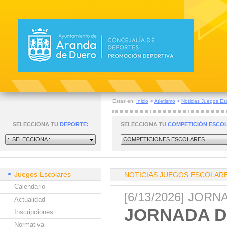
Estas en:
Inicio
>
Atletismo
>
Noticias Juegos Es
SELECCIONA TU
DEPORTE:
SELECCIONA TU
COMPETICIÓN ESCO
:: SELECCIONA ::
COMPETICIONES ESCOLARES
Juegos Escolares
NOTICIAS JUEGOS ESCOLAR
Calendario
[6/13/2026] JO
Actualidad
JORNADA D
Inscripciones
Normativa