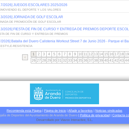
/17/2026] JUEGOS ESCOLARES 2025/2026
OMOVIENDO EL DEPORTE Y LOS VALORES
/13/2026] JORNADA DE GOLF ESCOLAR
RNADA DE PROMOCIÓN DE GOLF ESCOLAR
/13/2026] FIESTA DE FIN DE CURSO Y ENTREGA DE PREMIOS DEPORTE ESCOL
STA DE FIN DE CURSO Y ENTREGA DE PREMIOS
7/2026] Batalla del Duero Calistenia Workout Street 7 de Junio 2026 - Parque el Bar
EESTYLE-RESISTENCIA
1
2
3
4
5
6
7
8
9
10
11
12
13
14
15
16
17
18
19
26
27
28
29
30
31
32
33
34
35
36
37
38
39
40
41
42
43
44
Recomienda esta Página
|
Página de Inicio
|
Añadir a favoritos
|
Noticias sindicadas
jalía de Deportes del Ayuntamiento de Aranda de Duero
|
Política de privacidad
|
Contacta co
Desarrollado por
Viavox Interactive
, S.L
.