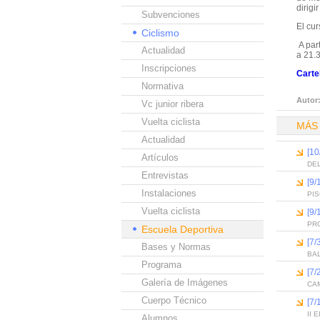
dirig
Subvenciones
El cur
Ciclismo
A part
Actualidad
a 21.
Inscripciones
Carte
Normativa
Autor
Vc junior ribera
Vuelta ciclista
MÁS
Actualidad
[10
Artículos
DEL
Entrevistas
[9/
Instalaciones
PI
Vuelta ciclista
[9/
PR
Escuela Deportiva
[7/
Bases y Normas
BA
Programa
[7/
Galería de Imágenes
CAM
Cuerpo Técnico
[7/
II
Alumnos