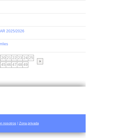
AR 2025/2026
riles
20
21
22
23
24
25
45
46
47
48
49
n nosotros
|
Zona privada