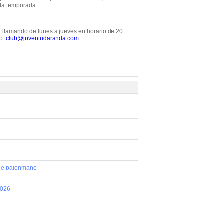
 la temporada.
ón llamando de lunes a jueves en horario de 20
m o
club@juventudaranda.com
 de balonmano
2026