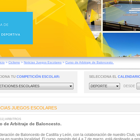
icio
>
Ciclismo
>
Noticias Juegos Escolares
>
Curso de Arbitraje de Baloncesto.
CIONA TU
COMPETICIÓN ESCOLAR:
SELECCIONA EL
CALENDARIO
TICIONES ESCOLARES
DEPORTE
DESDE
ICIAS JUEGOS ESCOLARES
011] ARBITROS
o de Arbitraje de Baloncesto.
eración de Baloncesto de Castilla y León, con la colaboración de nuestro Club, va 
a en nuestra localidad. El curso, previsto del 4 a 7 de marzo, está destinado a pro