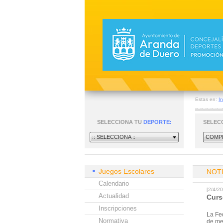
Estas en:
In
SELECCIONA TU
DEPORTE:
SELEC
:: SELECCIONA ::
COMPE
Juegos Escolares
NOT
Calendario
[2/4/2
Actualidad
Curs
Inscripciones
La Fed
Normativa
de mes