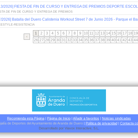
/13/2026] FIESTA DE FIN DE CURSO Y ENTREGA DE PREMIOS DEPORTE ESCOL
STA DE FIN DE CURSO Y ENTREGA DE PREMIOS
7/2026] Batalla del Duero Calistenia Workout Street 7 de Junio 2026 - Parque el Bar
EESTYLE-RESISTENCIA
1
2
3
4
5
6
7
8
9
10
11
12
13
14
15
16
17
18
19
26
27
28
29
30
31
32
33
34
35
36
37
38
39
40
41
42
43
44
Recomienda esta Página
|
Página de Inicio
|
Añadir a favoritos
|
Noticias sindicadas
jalía de Deportes del Ayuntamiento de Aranda de Duero
|
Política de privacidad
|
Contacta co
Desarrollado por
Viavox Interactive
, S.L
.