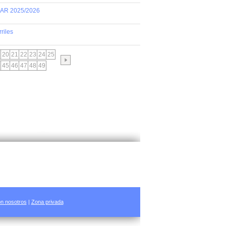
AR 2025/2026
riles
20
21
22
23
24
25
45
46
47
48
49
n nosotros
|
Zona privada