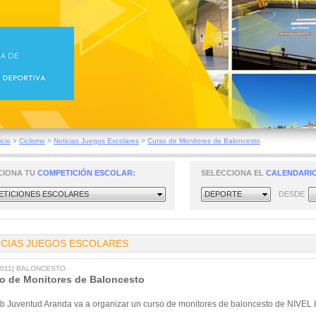
icio
>
Ciclismo
>
Noticias Juegos Escolares
>
Curso de Monitores de Baloncesto
CIONA TU
COMPETICIÓN ESCOLAR:
SELECCIONA EL
CALENDARIO
TICIONES ESCOLARES
DEPORTE
DESDE
ICIAS JUEGOS ESCOLARES
/2011] BALONCESTO
o de Monitores de Baloncesto
ub Juventud Aranda va a organizar un curso de monitores de baloncesto de NIVEL I