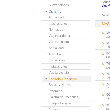
Todos
Subvenciones
club@
Ciclismo
Autor
Actualidad
Inscripciones
MÁS
Normativa
[10
Vc junior ribera
DEL
Vuelta ciclista
[9/
PI
Actualidad
[9/
Artículos
PR
Entrevistas
[7/
Instalaciones
BA
Vuelta ciclista
[7/
CAM
Escuela Deportiva
[7/
Bases y Normas
II
Programa
[6
Galería de Imágenes
PR
Cuerpo Técnico
[6
Alumnos
JO