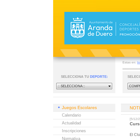
Estas en:
In
SELECCIONA TU
DEPORTE:
SELEC
:: SELECCIONA ::
COMPE
Juegos Escolares
NOT
Calendario
[5/12
Actualidad
Curs
Inscripciones
El Cl
Normativa