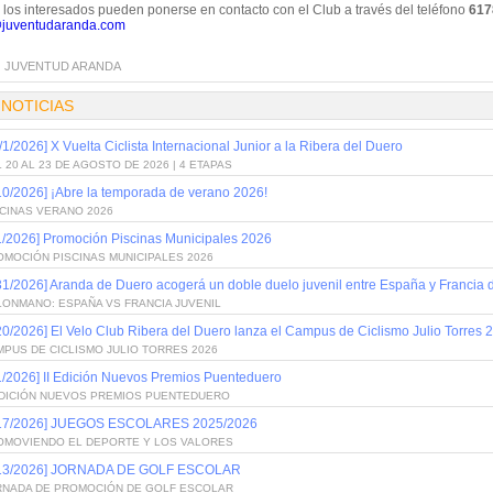
 los interesados pueden ponerse en contacto con el Club a través del teléfono
617
juventudaranda.com
:
JUVENTUD ARANDA
 NOTICIAS
/1/2026] X Vuelta Ciclista Internacional Junior a la Ribera del Duero
 20 AL 23 DE AGOSTO DE 2026 | 4 ETAPAS
10/2026] ¡Abre la temporada de verano 2026!
SCINAS VERANO 2026
1/2026] Promoción Piscinas Municipales 2026
OMOCIÓN PISCINAS MUNICIPALES 2026
31/2026] Aranda de Duero acogerá un doble duelo juvenil entre España y Francia
LONMANO: ESPAÑA VS FRANCIA JUVENIL
20/2026] El Velo Club Ribera del Duero lanza el Campus de Ciclismo Julio Torres 
PUS DE CICLISMO JULIO TORRES 2026
1/2026] II Edición Nuevos Premios Puenteduero
 EDICIÓN NUEVOS PREMIOS PUENTEDUERO
/17/2026] JUEGOS ESCOLARES 2025/2026
OMOVIENDO EL DEPORTE Y LOS VALORES
/13/2026] JORNADA DE GOLF ESCOLAR
RNADA DE PROMOCIÓN DE GOLF ESCOLAR