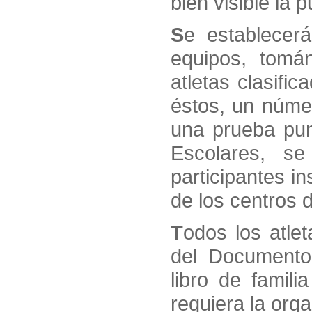
bien visible la 
S
e establecerá
equipos, tomá
atletas clasifi
éstos, un númer
una prueba pun
Escolares, se
participantes i
de los centros 
T
odos los atle
del Documento 
libro de famil
requiera la org