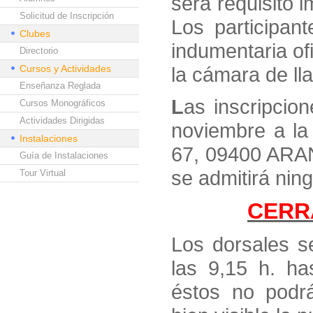
será requisito i
Solicitud de Inscripción
Los participan
Clubes
indumentaria of
Directorio
Cursos y Actividades
la cámara de l
Enseñanza Reglada
L
as inscripcion
Cursos Monográficos
Actividades Dirigidas
noviembre a la
Instalaciones
67, 09400 ARA
Guía de Instalaciones
se admitirá ning
Tour Virtual
CERR
Los dorsales s
las 9,15 h. h
éstos no podr