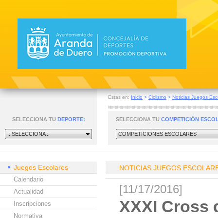
Estas en:
Inicio
>
Ciclismo
>
Noticias Juegos Esc
SELECCIONA TU
DEPORTE:
SELECCIONA TU
COMPETICIÓN ESCO
:: SELECCIONA ::
COMPETICIONES ESCOLARES
Juegos Escolares
NOTICIAS JUEGOS ESCOLAR
Calendario
[11/17/2016]
Actualidad
XXXI Cross d
Inscripciones
Normativa