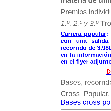
materia de uni
P
remios indivi
1.º, 2.º y 3.º
Tro
Carrera popular
:
con una salida
recorrido de 3.98
en la información
en el flyer adjunt
D
Bases, recorrid
Cross Popular,
Bases cross po