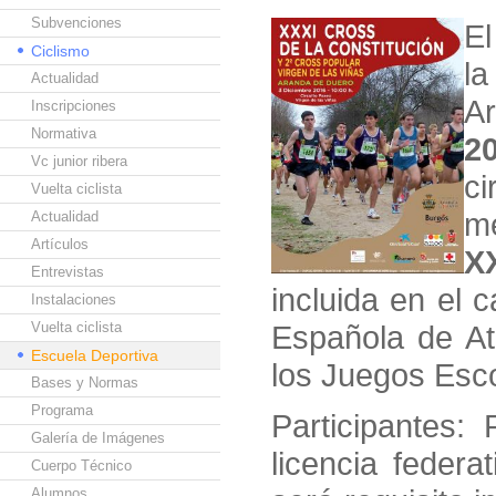
Subvenciones
El
Ciclismo
l
Actualidad
Ar
Inscripciones
Normativa
2
Vc junior ribera
ci
Vuelta ciclista
me
Actualidad
Artículos
X
Entrevistas
incluida en el 
Instalaciones
Vuelta ciclista
Española de At
Escuela Deportiva
los Juegos Esco
Bases y Normas
Programa
Participantes:
Galería de Imágenes
licencia federa
Cuerpo Técnico
Alumnos