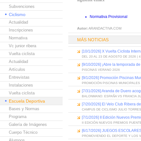
Subvenciones
Ciclismo
Normativa Provisional
Actualidad
Autor:
ARANDACTIVA.COM
Inscripciones
Normativa
MÁS NOTICIAS
Vc junior ribera
[10/1/2026] X Vuelta Ciclista Inter
Vuelta ciclista
DEL 20 AL 23 DE AGOSTO DE 2026 | 
Actualidad
[9/10/2026] ¡Abre la temporada de
Artículos
PISCINAS VERANO 2026
Entrevistas
[9/1/2026] Promoción Piscinas Mu
PROMOCIÓN PISCINAS MUNICIPALES 
Instalaciones
[7/31/2026] Aranda de Duero acog
Vuelta ciclista
BALONMANO: ESPAÑA VS FRANCIA J
Escuela Deportiva
[7/20/2026] El Velo Club Ribera d
Bases y Normas
CAMPUS DE CICLISMO JULIO TORRES
Programa
[7/1/2026] II Edición Nuevos Pre
II EDICIÓN NUEVOS PREMIOS PUEN
Galería de Imágenes
[6/17/2026] JUEGOS ESCOLARES
Cuerpo Técnico
PROMOVIENDO EL DEPORTE Y LOS 
Alumnos