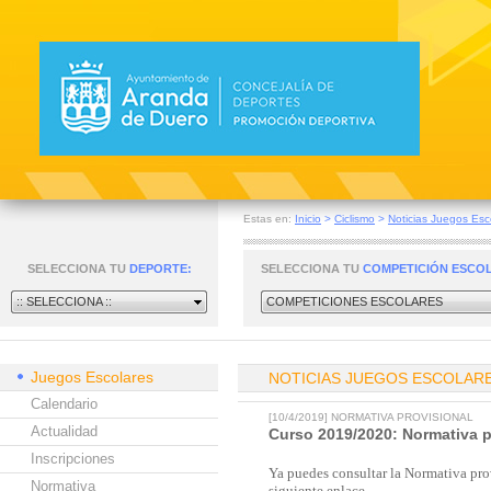
Estas en:
Inicio
>
Ciclismo
>
Noticias Juegos Esc
SELECCIONA TU
DEPORTE:
SELECCIONA TU
COMPETICIÓN ESCO
:: SELECCIONA ::
COMPETICIONES ESCOLARES
Juegos Escolares
NOTICIAS JUEGOS ESCOLAR
Calendario
[10/4/2019] NORMATIVA PROVISIONAL
Actualidad
Curso 2019/2020: Normativa pr
Inscripciones
Ya puedes consultar la Normativa prov
Normativa
siguiente enlace