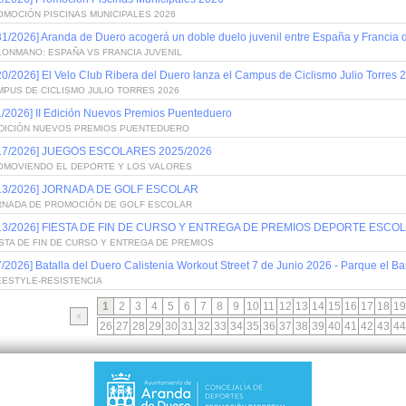
OMOCIÓN PISCINAS MUNICIPALES 2026
31/2026] Aranda de Duero acogerá un doble duelo juvenil entre España y Francia
LONMANO: ESPAÑA VS FRANCIA JUVENIL
20/2026] El Velo Club Ribera del Duero lanza el Campus de Ciclismo Julio Torres 
PUS DE CICLISMO JULIO TORRES 2026
1/2026] II Edición Nuevos Premios Puenteduero
 EDICIÓN NUEVOS PREMIOS PUENTEDUERO
/17/2026] JUEGOS ESCOLARES 2025/2026
OMOVIENDO EL DEPORTE Y LOS VALORES
/13/2026] JORNADA DE GOLF ESCOLAR
RNADA DE PROMOCIÓN DE GOLF ESCOLAR
/13/2026] FIESTA DE FIN DE CURSO Y ENTREGA DE PREMIOS DEPORTE ESCOL
STA DE FIN DE CURSO Y ENTREGA DE PREMIOS
7/2026] Batalla del Duero Calistenia Workout Street 7 de Junio 2026 - Parque el Bar
EESTYLE-RESISTENCIA
1
2
3
4
5
6
7
8
9
10
11
12
13
14
15
16
17
18
19
26
27
28
29
30
31
32
33
34
35
36
37
38
39
40
41
42
43
44