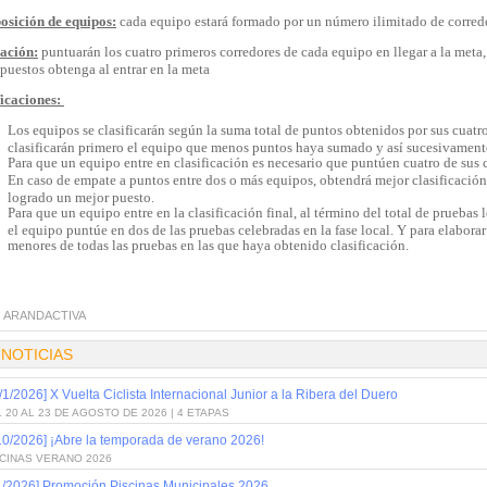
sición de equipos:
cada equipo estará formado por un número ilimitado de corred
ación:
puntuarán los cuatro primeros corredores de cada equipo en llegar a la meta
puestos obtenga al entrar en la meta
ficaciones:
Los equipos se clasificarán según la suma total de puntos obtenidos por sus cuatr
clasificarán primero el equipo que menos puntos haya sumado y así sucesivamente
Para que un equipo entre en clasificación es necesario que puntúen cuatro de sus 
En caso de empate a puntos entre dos o más equipos, obtendrá mejor clasificació
logrado un mejor puesto.
Para que un equipo entre en la clasificación final, al término del total de pruebas 
el equipo puntúe en dos de las pruebas celebradas en la fase local. Y para elabora
menores de todas las pruebas en las que haya obtenido clasificación.
:
ARANDACTIVA
 NOTICIAS
/1/2026] X Vuelta Ciclista Internacional Junior a la Ribera del Duero
 20 AL 23 DE AGOSTO DE 2026 | 4 ETAPAS
10/2026] ¡Abre la temporada de verano 2026!
SCINAS VERANO 2026
1/2026] Promoción Piscinas Municipales 2026