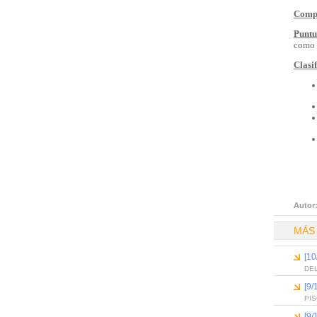
Compo
Puntu
como 
Clasi
Autor
MÁS
[10
DEL
[9/
PI
[9/