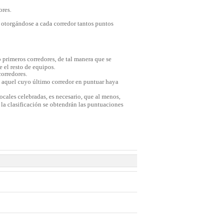
ores.
, otorgándose a cada corredor tantos puntos
o primeros corredores, de tal manera que se
 el resto de equipos.
corredores.
n aquel cuyo último corredor en puntuar haya
locales celebradas, es necesario, que al menos,
r la clasificación se obtendrán las puntuaciones