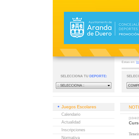
Estas en:
In
SELECCIONA TU
DEPORTE:
SELEC
:: SELECCIONA ::
COMPE
Juegos Escolares
NOT
Calendario
[10/4
Actualidad
Curs
Inscripciones
Teneis
Normativa