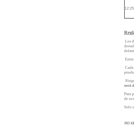
12:25
Regl
Los d
dorsal
delant
Entreg
Cada c
prueba
Ningú
será d
Para p
de oc
Solo s
NO S