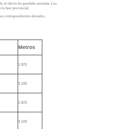
ado al efecto ha quedado anulada. Los
 la fase provincial.
sus correspondientes dorsales.
Metros
1.925
3.100
1.925
3.100