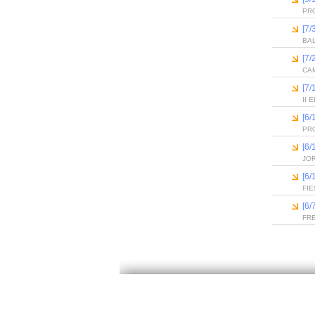
PR
[7/
BA
[7/
CAM
[7/
II
[6
PR
[6
JO
[6
FIE
[6/
FR