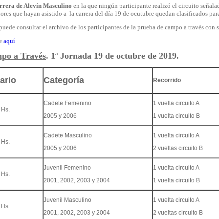
rrera de Alevín Masculino
en la que ningún participante realizó el circuito señal
ores que hayan asistido a la carrera del día 19 de ocutubre quedan clasificados para
puede consultar el archivo de los participantes de la prueba de campo a través con 
he
aquí
po a Través
. 1ª Jornada 19 de octubre de 2019.
ario
Categoría
Recorrido
Cadete Femenino
1 vuelta circuito A
 Hs.
2005 y 2006
1 vuelta circuito B
Cadete Masculino
1 vuelta circuito A
 Hs.
2005 y 2006
2 vueltas circuito B
Juvenil Femenino
1 vuelta circuito A
 Hs.
2001, 2002, 2003 y 2004
1 vuelta circuito B
Juvenil Masculino
1 vuelta circuito A
 Hs.
2001, 2002, 2003 y 2004
2 vueltas circuito B