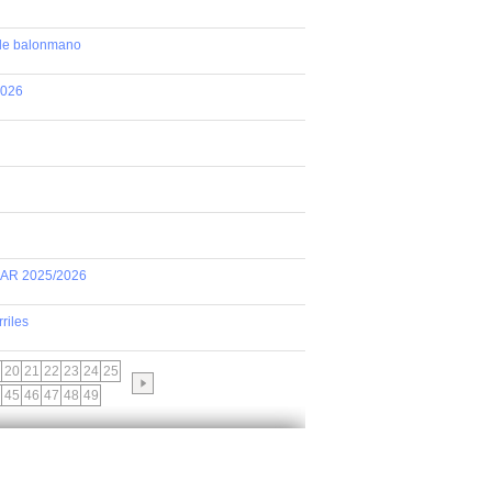
 de balonmano
2026
AR 2025/2026
riles
20
21
22
23
24
25
45
46
47
48
49