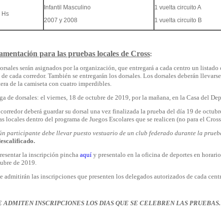
Infantil Masculino
1 vuelta circuito A
 Hs
2007 y 2008
1 vuelta circuito B
amentación para las pruebas locales de Cross
:
orsales serán asignados por la organización, que entregará a cada centro un listado 
 de cada corredor. También se entregarán los dorsales. Los dorsales deberán llevarse 
era de la camiseta con cuatro imperdibles.
a de dorsales: el viernes, 18 de octubre de 2019, por la mañana, en la Casa del Dep
orredor deberá guardar su dorsal una vez finalizada la prueba del día 19 de octubre
s locales dentro del programa de Juegos Escolares que se realicen (no para el Cross
n participante debe llevar puesto vestuario de un club federado durante la prueb
escalificado.
resentar la inscripción pincha
aquí
y presentalo en la oficina de deportes en horario
tubre de 2019.
e admitirán las inscripciones que presenten los delegados autorizados de cada centr
E ADMITEN INSCRIPCIONES LOS DIAS QUE SE CELEBREN LAS PRUEBAS.