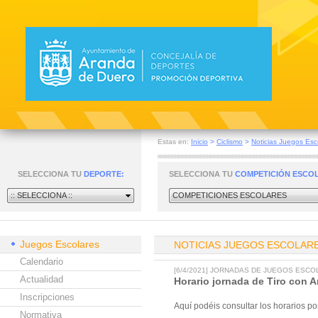
Estas en:
Inicio
>
Ciclismo
>
Noticias Juegos Esc
SELECCIONA TU
DEPORTE:
SELECCIONA TU
COMPETICIÓN ESCO
:: SELECCIONA ::
COMPETICIONES ESCOLARES
Juegos Escolares
NOTICIAS JUEGOS ESCOLAR
Calendario
[6/4/2021] JORNADAS DE JUEGOS ESC
Actualidad
Horario jornada de Tiro con A
Inscripciones
Aquí podéis consultar los horarios p
Normativa