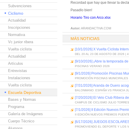
Recordad que hay que llevar la decl
Subvenciones
Pasadlo bien!
Ciclismo
Horario Tiro con Arco.xlsx
Actualidad
Inscripciones
Autor:
ARANDACTIVA.COM
Normativa
MÁS NOTICIAS
Vc junior ribera
Vuelta ciclista
[10/1/2026] X Vuelta Ciclista Inter
DEL 20 AL 23 DE AGOSTO DE 2026 | 
Actualidad
[9/10/2026] ¡Abre la temporada de
Artículos
PISCINAS VERANO 2026
Entrevistas
[9/1/2026] Promoción Piscinas Mu
Instalaciones
PROMOCIÓN PISCINAS MUNICIPALES 
Vuelta ciclista
[7/31/2026] Aranda de Duero acog
BALONMANO: ESPAÑA VS FRANCIA J
Escuela Deportiva
[7/20/2026] El Velo Club Ribera d
Bases y Normas
CAMPUS DE CICLISMO JULIO TORRES
Programa
[7/1/2026] II Edición Nuevos Pre
Galería de Imágenes
II EDICIÓN NUEVOS PREMIOS PUEN
Cuerpo Técnico
[6/17/2026] JUEGOS ESCOLARES
PROMOVIENDO EL DEPORTE Y LOS 
Alumnos