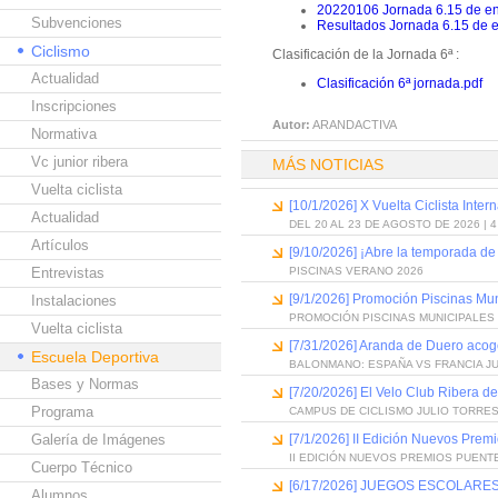
20220106 Jornada 6.15 de en
Subvenciones
Resultados Jornada 6.15 de 
Ciclismo
Clasificación de la Jornada 6ª :
Actualidad
Clasificación 6ª jornada.pdf
Inscripciones
Autor:
ARANDACTIVA
Normativa
Vc junior ribera
MÁS NOTICIAS
Vuelta ciclista
[10/1/2026] X Vuelta Ciclista Inter
Actualidad
DEL 20 AL 23 DE AGOSTO DE 2026 | 
Artículos
[9/10/2026] ¡Abre la temporada de
Entrevistas
PISCINAS VERANO 2026
[9/1/2026] Promoción Piscinas Mu
Instalaciones
PROMOCIÓN PISCINAS MUNICIPALES 
Vuelta ciclista
[7/31/2026] Aranda de Duero acog
Escuela Deportiva
BALONMANO: ESPAÑA VS FRANCIA J
Bases y Normas
[7/20/2026] El Velo Club Ribera d
Programa
CAMPUS DE CICLISMO JULIO TORRES
Galería de Imágenes
[7/1/2026] II Edición Nuevos Pre
II EDICIÓN NUEVOS PREMIOS PUEN
Cuerpo Técnico
[6/17/2026] JUEGOS ESCOLARES
Alumnos