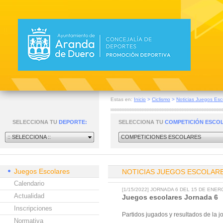
Estas en:
Inicio
>
Ciclismo
>
Noticias Juegos Esc
SELECCIONA TU
DEPORTE:
SELECCIONA TU
COMPETICIÓN ESCO
:: SELECCIONA ::
COMPETICIONES ESCOLARES
Juegos Escolares
NOTICIAS JUEGOS ESCOLAR
Calendario
[1/15/2022] JORNADA 6 DEL 15 DE ENER
Actualidad
Juegos escolares Jornada 6
Inscripciones
Partidos jugados y resultados de la 
Normativa