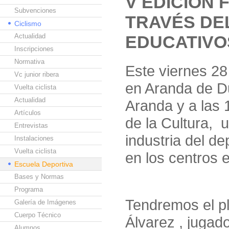
V EDICIÓN
Subvenciones
TRAVÉS DE
Ciclismo
Actualidad
EDUCATIVOS
Inscripciones
Normativa
Este viernes 28
Vc junior ribera
en Aranda de Du
Vuelta ciclista
Actualidad
Aranda y a las 
Artículos
de la Cultura, u
Entrevistas
industria del de
Instalaciones
Vuelta ciclista
en los centros 
Escuela Deportiva
Bases y Normas
Programa
Tendremos el pl
Galería de Imágenes
Cuerpo Técnico
Álvarez , jugad
Alumnos