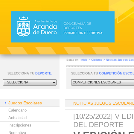
Estas en:
Inicio
>
Ciclismo
>
Noticias Juegos Esc
SELECCIONA TU
DEPORTE:
SELECCIONA TU
COMPETICIÓN ESCO
:: SELECCIONA ::
COMPETICIONES ESCOLARES
Juegos Escolares
NOTICIAS JUEGOS ESCOLAR
Calendario
[10/25/2022] V 
Actualidad
DEL DEPORTE
Inscripciones
Normativa