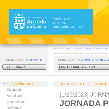
Estas en:
Inicio
>
Ciclismo
>
Noticias Juegos Esc
SELECCIONA TU
DEPORTE:
SELECCIONA TU
COMPETICIÓN ESCO
:: SELECCIONA ::
COMPETICIONES ESCOLARES
Juegos Escolares
NOTICIAS JUEGOS ESCOLAR
Calendario
[1/25/2023] JO
Actualidad
JORNADA P
Inscripciones
Normativa