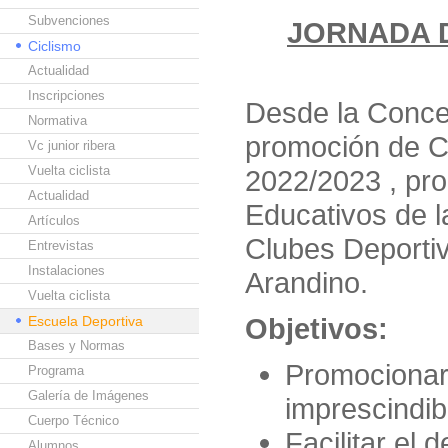
Subvenciones
JORNADA D
Ciclismo
Actualidad
Inscripciones
Desde la Concej
Normativa
promoción de C
Vc junior ribera
Vuelta ciclista
2022/2023 , pr
Actualidad
Educativos de la
Artículos
Clubes Deportiv
Entrevistas
Instalaciones
Arandino.
Vuelta ciclista
Objetivos:
Escuela Deportiva
Bases y Normas
Promocionar 
Programa
Galería de Imágenes
imprescindib
Cuerpo Técnico
Facilitar el 
Alumnos