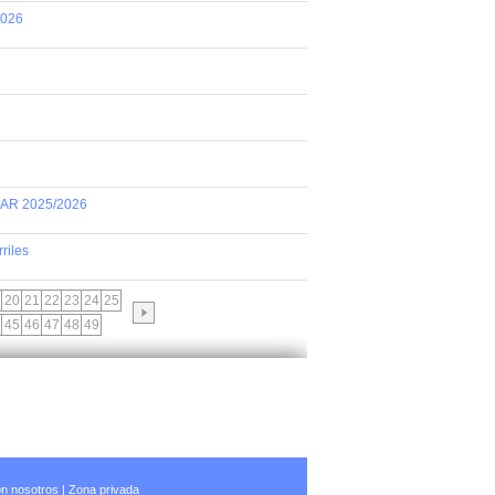
2026
AR 2025/2026
riles
20
21
22
23
24
25
45
46
47
48
49
n nosotros
|
Zona privada