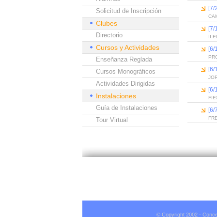
[7/
Solicitud de Inscripción
CAM
Clubes
[7/
Directorio
II
Cursos y Actividades
[6
PR
Enseñanza Reglada
[6
Cursos Monográficos
JO
Actividades Dirigidas
[6
Instalaciones
FIE
Guía de Instalaciones
[6/
FR
Tour Virtual
© Copyright 2002 - Conce