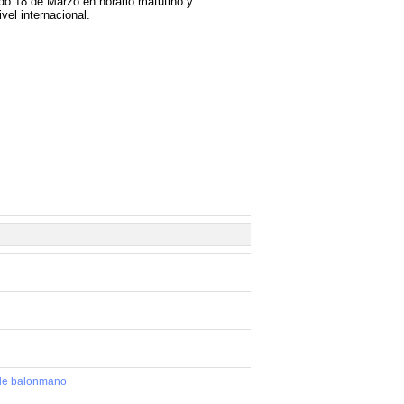
do 18 de Marzo en horario matutino y
vel internacional.
 de balonmano