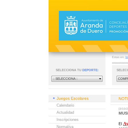
Estas en:
In
SELECCIONA TU
DEPORTE:
SELEC
:: SELECCIONA ::
COMPE
Juegos Escolares
NOT
Calendario
[3/10
Actualidad
MUS
Inscripciones
Ay
El
Normativa