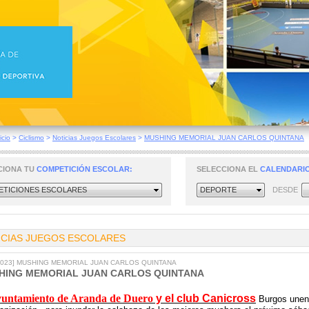
icio
>
Ciclismo
>
Noticias Juegos Escolares
>
MUSHING MEMORIAL JUAN CARLOS QUINTANA
CIONA TU
COMPETICIÓN ESCOLAR:
SELECCIONA EL
CALENDARIO
TICIONES ESCOLARES
DEPORTE
DESDE
ICIAS JUEGOS ESCOLARES
/2023] MUSHING MEMORIAL JUAN CARLOS QUINTANA
HING MEMORIAL JUAN CARLOS QUINTANA
untamiento de Aranda de Duero
y el club Canicross
Burgos unen 