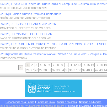
20/2026] El Velo Club Ribera del Duero lanza el Campus de Ciclismo Julio Torres 
PUS DE CICLISMO JULIO TORRES 2026
1/2026] II Edición Nuevos Premios Puenteduero
 EDICIÓN NUEVOS PREMIOS PUENTEDUERO
/17/2026] JUEGOS ESCOLARES 2025/2026
OMOVIENDO EL DEPORTE Y LOS VALORES
/13/2026] JORNADA DE GOLF ESCOLAR
RNADA DE PROMOCIÓN DE GOLF ESCOLAR
/13/2026] FIESTA DE FIN DE CURSO Y ENTREGA DE PREMIOS DEPORTE ESCOL
STA DE FIN DE CURSO Y ENTREGA DE PREMIOS
7/2026] Batalla del Duero Calistenia Workout Street 7 de Junio 2026 - Parque el Bar
EESTYLE-RESISTENCIA
1
2
3
4
5
6
7
8
9
10
11
12
13
14
15
16
17
18
19
26
27
28
29
30
31
32
33
34
35
36
37
38
39
40
41
42
43
44
Recomienda esta Página
|
Página de Inicio
|
Añadir a favoritos
|
Noticias sindicadas
jalía de Deportes del Ayuntamiento de Aranda de Duero
|
Política de privacidad
|
Contacta co