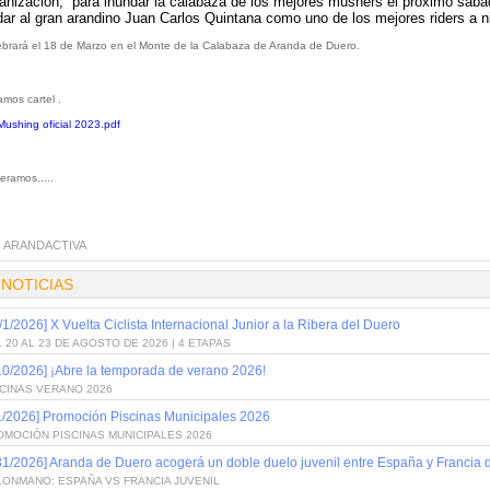
anización, para inundar la calabaza de los mejores mushers el próximo sába
dar al gran arandino Juan Carlos Quintana como uno de los mejores riders a ni
ebrará el 18 de Marzo en el Monte de la Calabaza de Aranda de Duero.
mos cartel .
Mushing oficial 2023.pdf
eramos.....
:
ARANDACTIVA
 NOTICIAS
/1/2026] X Vuelta Ciclista Internacional Junior a la Ribera del Duero
 20 AL 23 DE AGOSTO DE 2026 | 4 ETAPAS
10/2026] ¡Abre la temporada de verano 2026!
SCINAS VERANO 2026
1/2026] Promoción Piscinas Municipales 2026
OMOCIÓN PISCINAS MUNICIPALES 2026
31/2026] Aranda de Duero acogerá un doble duelo juvenil entre España y Francia
LONMANO: ESPAÑA VS FRANCIA JUVENIL