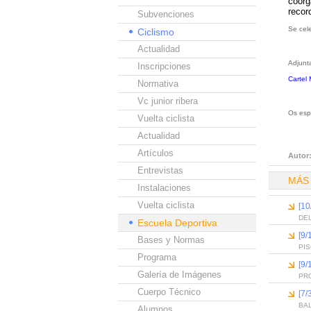
coorg
recor
Subvenciones
Se cel
Ciclismo
Actualidad
Adjunta
Inscripciones
Cartel 
Normativa
Vc junior ribera
Os esp
Vuelta ciclista
Actualidad
Artículos
Autor
Entrevistas
MÁS
Instalaciones
Vuelta ciclista
[10
DEL
Escuela Deportiva
[9/
Bases y Normas
PI
Programa
[9/
Galería de Imágenes
PR
Cuerpo Técnico
[7/
BA
Alumnos