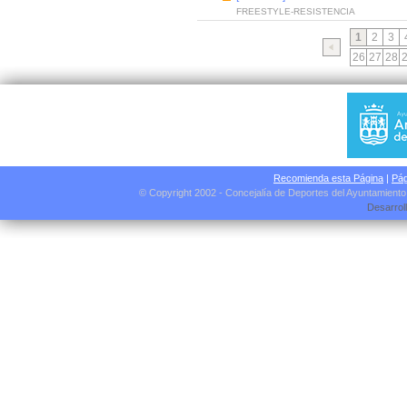
FREESTYLE-RESISTENCIA
1
2
3
26
27
28
Recomienda esta Página
|
Pág
© Copyright 2002 - Concejalía de Deportes del Ayuntamient
Desarrol