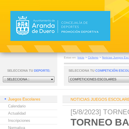
Estas en:
Inicio
>
Ciclismo
>
Noticias Juegos Esc
SELECCIONA TU
DEPORTE:
SELECCIONA TU
COMPETICIÓN ESCO
:: SELECCIONA ::
COMPETICIONES ESCOLARES
Juegos Escolares
NOTICIAS JUEGOS ESCOLAR
Calendario
[5/8/2023] TOR
Actualidad
TORNEO B
Inscripciones
Normativa