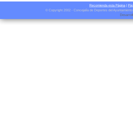
Recomienda esta Página
|
Pág
© Copyright 2002 - Concejalía de Deportes del Ayuntamient
Desarrol