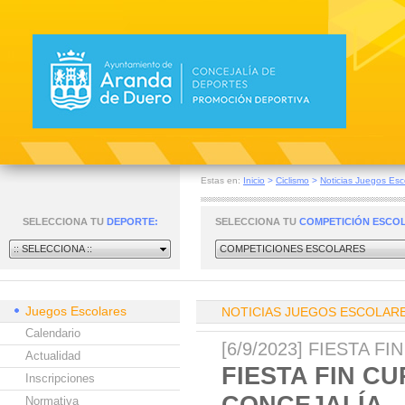
Estas en:
Inicio
>
Ciclismo
>
Noticias Juegos Esc
SELECCIONA TU
DEPORTE:
SELECCIONA TU
COMPETICIÓN ESCO
:: SELECCIONA ::
COMPETICIONES ESCOLARES
Juegos Escolares
NOTICIAS JUEGOS ESCOLAR
Calendario
[6/9/2023] FIESTA 
Actualidad
FIESTA FIN C
Inscripciones
CONCEJALÍA
Normativa