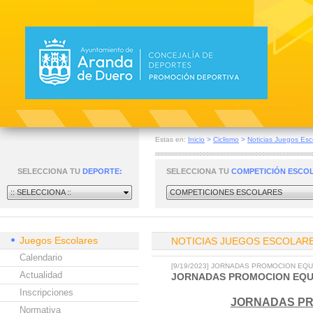
Estas en:
Inicio
>
Ciclismo
>
Noticias Juegos Esc
SELECCIONA TU
DEPORTE:
SELECCIONA TU
COMPETICIÓN ESCO
:: SELECCIONA ::
COMPETICIONES ESCOLARES
Juegos Escolares
NOTICIAS JUEGOS ESCOLAR
Calendario
[9/19/2023] JORNADAS PROMOCION EQU
Actualidad
JORNADAS PROMOCION EQUI
Inscripciones
JORNADAS PR
Normativa