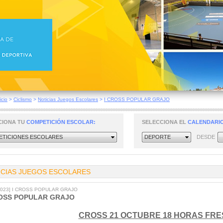
icio
>
Ciclismo
>
Noticias Juegos Escolares
>
I CROSS POPULAR GRAJO
CIONA TU
COMPETICIÓN ESCOLAR:
SELECCIONA EL
CALENDARIO
TICIONES ESCOLARES
DEPORTE
DESDE
ICIAS JUEGOS ESCOLARES
/2023] I CROSS POPULAR GRAJO
ROSS POPULAR GRAJO
CROSS 21 OCTUBRE 18 HORAS FRE