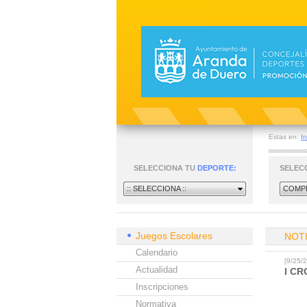
Estas en:
In
SELECCIONA TU
DEPORTE:
SELEC
:: SELECCIONA ::
COMPE
Juegos Escolares
NOT
Calendario
[9/25
Actualidad
I C
Inscripciones
Normativa