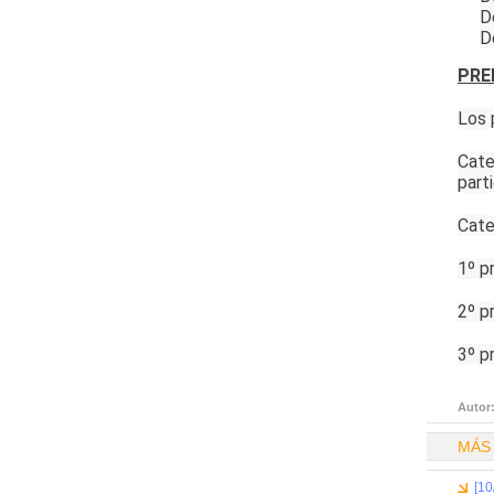
D
D
PRE
Los
Cate
part
Cate
1º p
2º pr
3º p
Autor
MÁS
[10