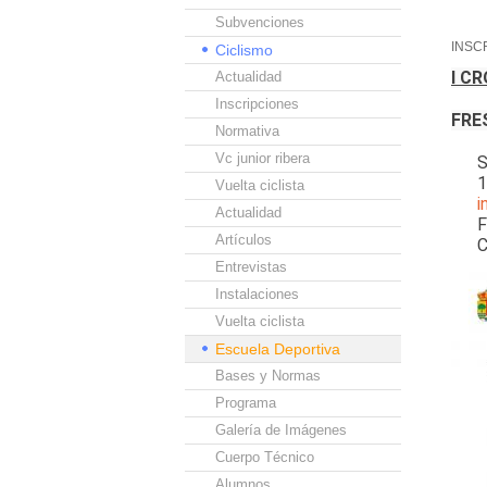
Subvenciones
INSC
Ciclismo
I C
Actualidad
Inscripciones
FRE
Normativa
Vc junior ribera
S
1
Vuelta ciclista
i
Actualidad
F
Artículos
C
Entrevistas
Instalaciones
Vuelta ciclista
Escuela Deportiva
Bases y Normas
Programa
Galería de Imágenes
Cuerpo Técnico
Alumnos