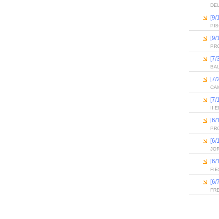
DEL
[9/
PI
[9/
PR
[7/
BA
[7/
CAM
[7/
II
[6
PR
[6
JO
[6
FIE
[6/
FR