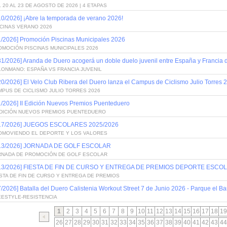
 20 AL 23 DE AGOSTO DE 2026 | 4 ETAPAS
10/2026] ¡Abre la temporada de verano 2026!
SCINAS VERANO 2026
1/2026] Promoción Piscinas Municipales 2026
OMOCIÓN PISCINAS MUNICIPALES 2026
31/2026] Aranda de Duero acogerá un doble duelo juvenil entre España y Francia
LONMANO: ESPAÑA VS FRANCIA JUVENIL
20/2026] El Velo Club Ribera del Duero lanza el Campus de Ciclismo Julio Torres 
PUS DE CICLISMO JULIO TORRES 2026
1/2026] II Edición Nuevos Premios Puenteduero
 EDICIÓN NUEVOS PREMIOS PUENTEDUERO
/17/2026] JUEGOS ESCOLARES 2025/2026
OMOVIENDO EL DEPORTE Y LOS VALORES
/13/2026] JORNADA DE GOLF ESCOLAR
RNADA DE PROMOCIÓN DE GOLF ESCOLAR
/13/2026] FIESTA DE FIN DE CURSO Y ENTREGA DE PREMIOS DEPORTE ESCOL
STA DE FIN DE CURSO Y ENTREGA DE PREMIOS
7/2026] Batalla del Duero Calistenia Workout Street 7 de Junio 2026 - Parque el Bar
EESTYLE-RESISTENCIA
1
2
3
4
5
6
7
8
9
10
11
12
13
14
15
16
17
18
19
26
27
28
29
30
31
32
33
34
35
36
37
38
39
40
41
42
43
44