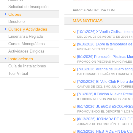
Solicitud de Inscripción
Autor:
ARANDACTIVA.COM
Clubes
MÁS NOTICIAS
Directorio
Cursos y Actividades
[10/1/2026] X Vuelta Ciclista Inter
Enseñanza Reglada
DEL 20 AL 23 DE AGOSTO DE 2026 | 
Cursos Monográficos
[9/10/2026] ¡Abre la temporada de
PISCINAS VERANO 2026
Actividades Dirigidas
[9/1/2026] Promoción Piscinas Mu
Instalaciones
PROMOCIÓN PISCINAS MUNICIPALES 
Guía de Instalaciones
[7/31/2026] Aranda de Duero acog
Tour Virtual
BALONMANO: ESPAÑA VS FRANCIA J
[7/20/2026] El Velo Club Ribera d
CAMPUS DE CICLISMO JULIO TORRES
[7/1/2026] II Edición Nuevos Pre
II EDICIÓN NUEVOS PREMIOS PUEN
[6/17/2026] JUEGOS ESCOLARES
PROMOVIENDO EL DEPORTE Y LOS 
[6/13/2026] JORNADA DE GOLF
JORNADA DE PROMOCIÓN DE GOLF 
[6/13/2026] FIESTA DE FIN D