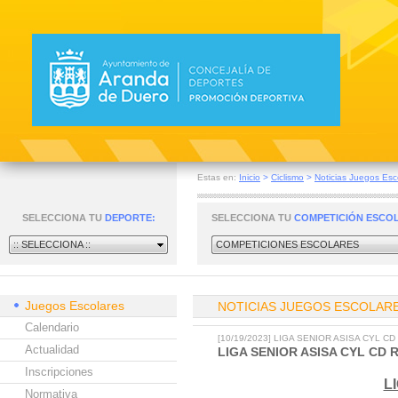
Estas en:
Inicio
>
Ciclismo
>
Noticias Juegos Esc
SELECCIONA TU
DEPORTE:
SELECCIONA TU
COMPETICIÓN ESCO
:: SELECCIONA ::
COMPETICIONES ESCOLARES
Juegos Escolares
NOTICIAS JUEGOS ESCOLAR
Calendario
[10/19/2023] LIGA SENIOR ASISA CYL 
Actualidad
LIGA SENIOR ASISA CYL CD
Inscripciones
L
Normativa