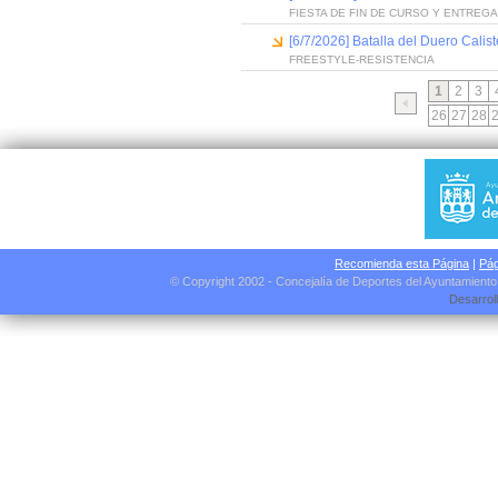
FIESTA DE FIN DE CURSO Y ENTREG
[6/7/2026] Batalla del Duero Calis
FREESTYLE-RESISTENCIA
1
2
3
26
27
28
Recomienda esta Página
|
Pág
© Copyright 2002 - Concejalía de Deportes del Ayuntamient
Desarrol