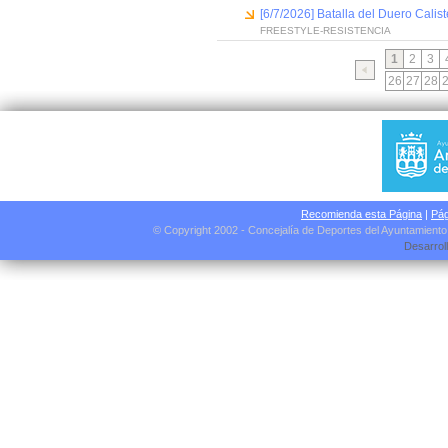
[6/7/2026] Batalla del Duero Calis
FREESTYLE-RESISTENCIA
1
2
3
26
27
28
Recomienda esta Página
|
Pág
© Copyright 2002 - Concejalía de Deportes del Ayuntamient
Desarrol