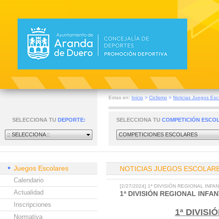
Estas en:
Inicio
>
Ciclismo
>
Noticias Juegos Esc
SELECCIONA TU
DEPORTE:
SELECCIONA TU
COMPETICIÓN ESCO
:: SELECCIONA ::
COMPETICIONES ESCOLARES
Juegos Escolares
NOTICIAS JUEGOS ESCOLAR
Calendario
[2/27/2024] 1ª DIVISIÓN REGIONAL INFA
Actualidad
1ª DIVISIÓN REGIONAL INFA
Inscripciones
1ª DIVIS
Normativa