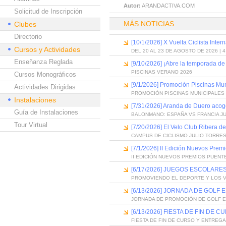
Autor:
ARANDACTIVA.COM
Solicitud de Inscripción
MÁS NOTICIAS
Clubes
Directorio
[10/1/2026] X Vuelta Ciclista Inter
Cursos y Actividades
DEL 20 AL 23 DE AGOSTO DE 2026 | 
Enseñanza Reglada
[9/10/2026] ¡Abre la temporada de
PISCINAS VERANO 2026
Cursos Monográficos
[9/1/2026] Promoción Piscinas Mu
Actividades Dirigidas
PROMOCIÓN PISCINAS MUNICIPALES 
Instalaciones
[7/31/2026] Aranda de Duero acog
Guía de Instalaciones
BALONMANO: ESPAÑA VS FRANCIA J
Tour Virtual
[7/20/2026] El Velo Club Ribera d
CAMPUS DE CICLISMO JULIO TORRES
[7/1/2026] II Edición Nuevos Pre
II EDICIÓN NUEVOS PREMIOS PUEN
[6/17/2026] JUEGOS ESCOLARES
PROMOVIENDO EL DEPORTE Y LOS 
[6/13/2026] JORNADA DE GOLF
JORNADA DE PROMOCIÓN DE GOLF 
[6/13/2026] FIESTA DE FIN D
FIESTA DE FIN DE CURSO Y ENTREG