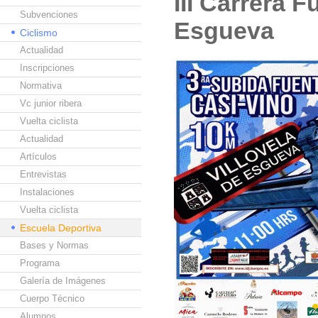
III Carrera 
Subvenciones
Esgueva
Ciclismo
Actualidad
Inscripciones
Normativa
Vc junior ribera
Vuelta ciclista
Actualidad
Artículos
Entrevistas
Instalaciones
Vuelta ciclista
Escuela Deportiva
Bases y Normas
Programa
Galería de Imágenes
Cuerpo Técnico
Alumnos