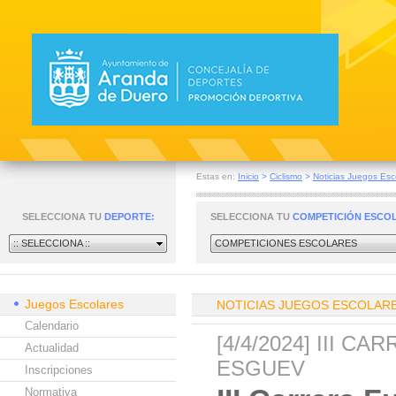
Estas en:
Inicio
>
Ciclismo
>
Noticias Juegos Esc
SELECCIONA TU
DEPORTE:
SELECCIONA TU
COMPETICIÓN ESCO
:: SELECCIONA ::
COMPETICIONES ESCOLARES
Juegos Escolares
NOTICIAS JUEGOS ESCOLAR
Calendario
[4/4/2024] III 
Actualidad
ESGUEV
Inscripciones
Normativa