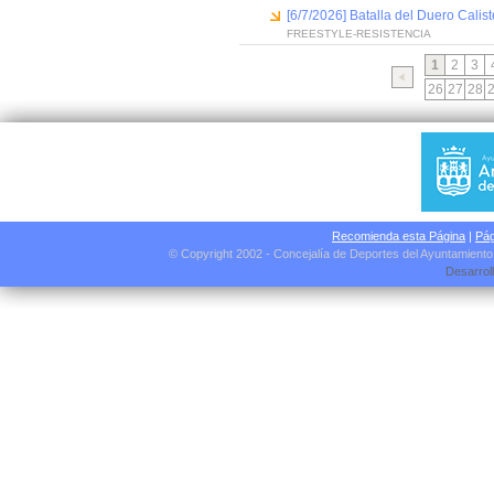
[6/7/2026] Batalla del Duero Calis
FREESTYLE-RESISTENCIA
1
2
3
26
27
28
Recomienda esta Página
|
Pág
© Copyright 2002 - Concejalía de Deportes del Ayuntamient
Desarrol