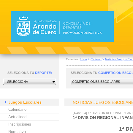
Estas en:
Inicio
>
Ciclismo
>
Noticias Juegos Esc
SELECCIONA TU
DEPORTE:
SELECCIONA TU
COMPETICIÓN ESCO
:: SELECCIONA ::
COMPETICIONES ESCOLARES
Juegos Escolares
NOTICIAS JUEGOS ESCOLAR
Calendario
[4/4/2024] 1ª DIVISION REGIONAL INFAN
Actualidad
1ª DIVISION REGIONAL INFA
Inscripciones
1ª D
Normativa