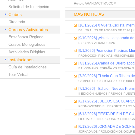
Autor:
ARANDACTIVA.COM
Solicitud de Inscripción
MÁS NOTICIAS
Clubes
Directorio
[10/1/2026] X Vuelta Ciclista Inter
Cursos y Actividades
DEL 20 AL 23 DE AGOSTO DE 2026 | 
Enseñanza Reglada
[9/10/2026] ¡Abre la temporada de
PISCINAS VERANO 2026
Cursos Monográficos
[9/1/2026] Promoción Piscinas Mu
Actividades Dirigidas
PROMOCIÓN PISCINAS MUNICIPALES 
Instalaciones
[7/31/2026] Aranda de Duero acog
Guía de Instalaciones
BALONMANO: ESPAÑA VS FRANCIA J
Tour Virtual
[7/20/2026] El Velo Club Ribera d
CAMPUS DE CICLISMO JULIO TORRES
[7/1/2026] II Edición Nuevos Pre
II EDICIÓN NUEVOS PREMIOS PUEN
[6/17/2026] JUEGOS ESCOLARES
PROMOVIENDO EL DEPORTE Y LOS 
[6/13/2026] FIESTA DE FIN D
FIESTA DE FIN DE CURSO Y ENTREG
[6/13/2026] JORNADA DE GOLF
JORNADA DE PROMOCIÓN DE GOLF 