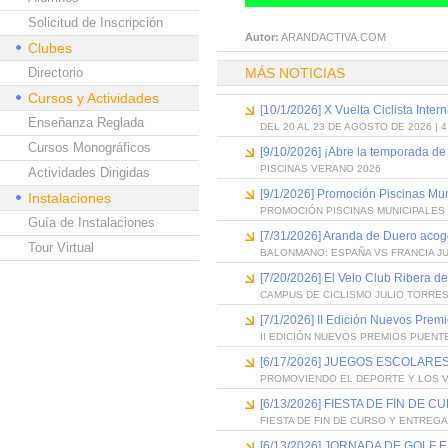
Solicitud de Inscripción
Autor:
ARANDACTIVA.COM
Clubes
Directorio
MÁS NOTICIAS
Cursos y Actividades
[10/1/2026] X Vuelta Ciclista Inter
Enseñanza Reglada
DEL 20 AL 23 DE AGOSTO DE 2026 | 
Cursos Monográficos
[9/10/2026] ¡Abre la temporada de
PISCINAS VERANO 2026
Actividades Dirigidas
[9/1/2026] Promoción Piscinas Mu
Instalaciones
PROMOCIÓN PISCINAS MUNICIPALES 
Guía de Instalaciones
[7/31/2026] Aranda de Duero acog
Tour Virtual
BALONMANO: ESPAÑA VS FRANCIA J
[7/20/2026] El Velo Club Ribera d
CAMPUS DE CICLISMO JULIO TORRES
[7/1/2026] II Edición Nuevos Pre
II EDICIÓN NUEVOS PREMIOS PUEN
[6/17/2026] JUEGOS ESCOLARES
PROMOVIENDO EL DEPORTE Y LOS 
[6/13/2026] FIESTA DE FIN D
FIESTA DE FIN DE CURSO Y ENTREG
[6/13/2026] JORNADA DE GOLF