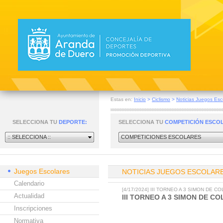
Estas en:
Inicio
>
Ciclismo
>
Noticias Juegos Esc
SELECCIONA TU
DEPORTE:
SELECCIONA TU
COMPETICIÓN ESCO
:: SELECCIONA ::
COMPETICIONES ESCOLARES
Juegos Escolares
NOTICIAS JUEGOS ESCOLAR
Calendario
[4/17/2024] III TORNEO A 3 SIMON DE C
Actualidad
III TORNEO A 3 SIMON DE CO
Inscripciones
Normativa