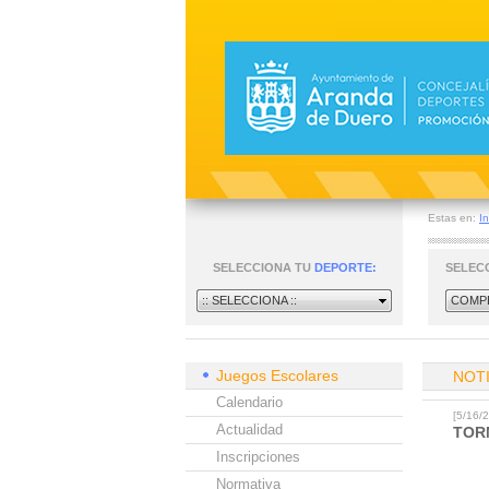
Estas en:
In
SELECCIONA TU
DEPORTE:
SELEC
:: SELECCIONA ::
COMPE
Juegos Escolares
NOT
Calendario
[5/16
Actualidad
TOR
Inscripciones
Normativa