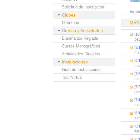
Solicitud de Inscripción
Autor
Clubes
Directorio
MÁS
Cursos y Actividades
[10
Enseñanza Reglada
DEL
Cursos Monográficos
[9/
PI
Actividades Dirigidas
[9/
Instalaciones
PR
Guía de Instalaciones
[7/
Tour Virtual
BA
[7/
CAM
[7/
II
[6
PR
[6
FIE
[6