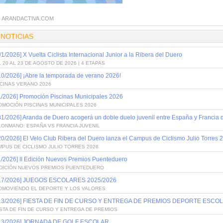
:
ARANDACTIVA.COM
 NOTICIAS
/1/2026] X Vuelta Ciclista Internacional Junior a la Ribera del Duero
 20 AL 23 DE AGOSTO DE 2026 | 4 ETAPAS
10/2026] ¡Abre la temporada de verano 2026!
SCINAS VERANO 2026
1/2026] Promoción Piscinas Municipales 2026
OMOCIÓN PISCINAS MUNICIPALES 2026
31/2026] Aranda de Duero acogerá un doble duelo juvenil entre España y Francia
LONMANO: ESPAÑA VS FRANCIA JUVENIL
20/2026] El Velo Club Ribera del Duero lanza el Campus de Ciclismo Julio Torres 
PUS DE CICLISMO JULIO TORRES 2026
1/2026] II Edición Nuevos Premios Puenteduero
 EDICIÓN NUEVOS PREMIOS PUENTEDUERO
/17/2026] JUEGOS ESCOLARES 2025/2026
OMOVIENDO EL DEPORTE Y LOS VALORES
/13/2026] FIESTA DE FIN DE CURSO Y ENTREGA DE PREMIOS DEPORTE ESCOL
STA DE FIN DE CURSO Y ENTREGA DE PREMIOS
/13/2026] JORNADA DE GOLF ESCOLAR