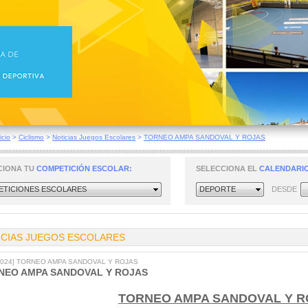
icio
>
Ciclismo
>
Noticias Juegos Escolares
>
TORNEO AMPA SANDOVAL Y ROJAS
CIONA TU
COMPETICIÓN ESCOLAR:
SELECCIONA EL
CALENDARIO
TICIONES ESCOLARES
DEPORTE
DESDE
ICIAS JUEGOS ESCOLARES
/2024] TORNEO AMPA SANDOVAL Y ROJAS
NEO AMPA SANDOVAL Y ROJAS
TORNEO AMPA SANDOVAL Y R