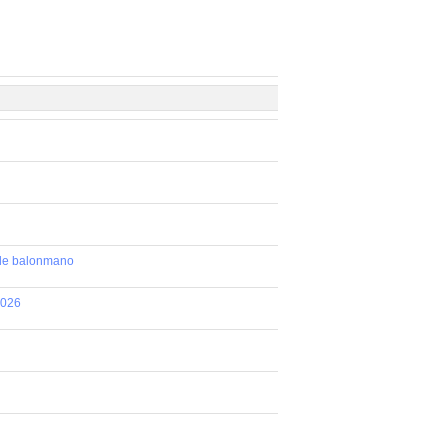
 de balonmano
2026