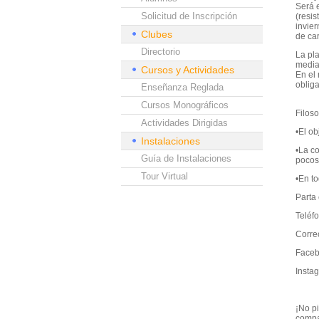
Será 
Solicitud de Inscripción
(resis
invier
Clubes
de car
Directorio
La pl
media
Cursos y Actividades
En el 
obliga
Enseñanza Reglada
Cursos Monográficos
Filoso
Actividades Dirigidas
•El ob
Instalaciones
•La co
Guía de Instalaciones
pocos
Tour Virtual
•En t
Parta 
Teléf
Corre
Faceb
Insta
¡No p
compa