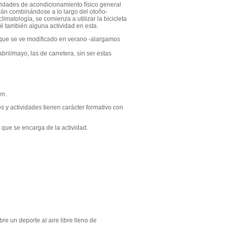
ividades de acondicionamiento físico general
irán combinándose a lo largo del otoño-
imatología, se comienza a utilizar la bicicleta
vé también alguna actividad en esta.
o que se ve modificado en verano -alargamos
ril/mayo, las de carretera, sin ser estas
en.
s y actividades tienen carácter formativo con
 que se encarga de la actividad.
e un deporte al aire libre lleno de