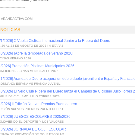
---------------------
:
ARANDACTIVA.COM
 NOTICIAS
/1/2026] X Vuelta Ciclista Internacional Junior a la Ribera del Duero
 20 AL 23 DE AGOSTO DE 2026 | 4 ETAPAS
10/2026] ¡Abre la temporada de verano 2026!
SCINAS VERANO 2026
1/2026] Promoción Piscinas Municipales 2026
OMOCIÓN PISCINAS MUNICIPALES 2026
31/2026] Aranda de Duero acogerá un doble duelo juvenil entre España y Francia
LONMANO: ESPAÑA VS FRANCIA JUVENIL
20/2026] El Velo Club Ribera del Duero lanza el Campus de Ciclismo Julio Torres 
PUS DE CICLISMO JULIO TORRES 2026
1/2026] II Edición Nuevos Premios Puenteduero
 EDICIÓN NUEVOS PREMIOS PUENTEDUERO
/17/2026] JUEGOS ESCOLARES 2025/2026
OMOVIENDO EL DEPORTE Y LOS VALORES
/13/2026] JORNADA DE GOLF ESCOLAR
RNADA DE PROMOCIÓN DE GOLF ESCOLAR