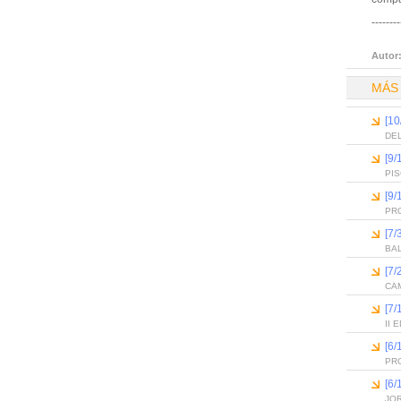
--------
Autor
MÁS
[10
DEL
[9/
PI
[9/
PR
[7/
BA
[7/
CAM
[7/
II
[6
PR
[6
JO