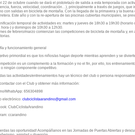
el 22 de octubre cuando se dará el pistoletazo de salida a esta temporada con act
tencia, fuerza, velocidad, coordinación…), principalmente a través de juegos, que 
no con salidas en bicicleta de montaña. Con la llegada de la primavera y la buena cl
retera. Este año y con la re-apertura de las piscinas cubiertas municipales, se pre
anificación temporal de actividades es: martes y jueves de 18h30 a 19h30 (horari
 hora-) y domingos de 10h30 a 12h30.
mes de febrero/marzo comienzan las competiciones de bicicleta de montaña y, en ab
torias.
fía y funcionamiento general
jetivo primordial es que los niños/as hagan deporte mientras aprenden y se diviert
mpetición es un complemento a la formación y no el fin, por ello, los entrenamiento
 o ningún componente competitivo.
odas las actividades/entrenamientos hay un técnico del club o persona responsable
contactar con el Club y obtener más información:
ono/WhatsApp: 656304898
o electrónico:
clubciclistaarandino@gmail.com
ook: ClubCiclistaArandino
gram: ccarandino
ierdas las oportunidad! Acompáñanos en las Jornadas de Puertas Abiertas y descubr
ñerismo, amistad y diversión.