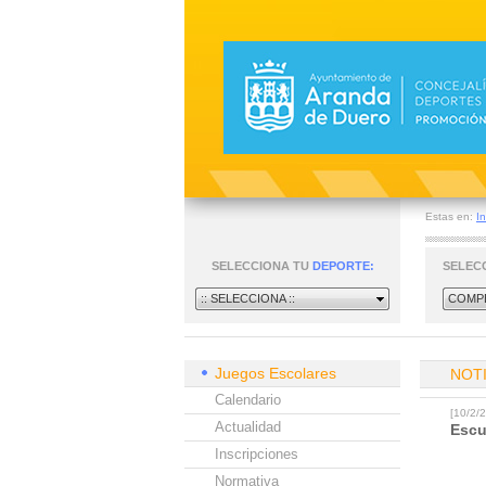
Estas en:
In
SELECCIONA TU
DEPORTE:
SELEC
:: SELECCIONA ::
COMPE
Juegos Escolares
NOT
Calendario
[10/2
Actualidad
Escu
Inscripciones
Normativa