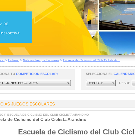
icio
>
Ciclismo
>
Noticias Juegos Escolares
>
Escuela de Ciclismo del Club Ciclista Ar...
CIONA TU
COMPETICIÓN ESCOLAR:
SELECCIONA EL
CALENDARIO
TICIONES ESCOLARES
DEPORTE
DESDE
ICIAS JUEGOS ESCOLARES
/2024] ESCUELA DE CICLISMO DEL CLUB CICLISTA ARANDINO
ela de Ciclismo del Club Ciclista Arandino
Escuela de Ciclismo del Club Cic