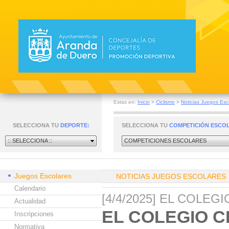
Estas en:
Inicio
>
Ciclismo
>
Noticias Juegos Esc
SELECCIONA TU
DEPORTE:
SELECCIONA TU
COMPETICIÓN ESCO
:: SELECCIONA ::
COMPETICIONES ESCOLARES
Juegos Escolares
NOTICIAS JUEGOS ESCOLARES
Calendario
[4/4/2025] EL COLE
Actualidad
EL COLEGIO C
Inscripciones
Normativa