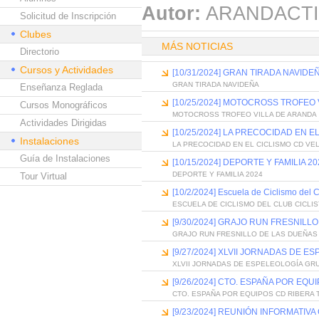
Autor:
ARANDACTI
Solicitud de Inscripción
Clubes
MÁS NOTICIAS
Directorio
Cursos y Actividades
[10/31/2024] GRAN TIRADA NAVIDE
GRAN TIRADA NAVIDEÑA
Enseñanza Reglada
[10/25/2024] MOTOCROSS TROFEO 
Cursos Monográficos
MOTOCROSS TROFEO VILLA DE ARANDA
Actividades Dirigidas
[10/25/2024] LA PRECOCIDAD EN 
Instalaciones
LA PRECOCIDAD EN EL CICLISMO CD VE
Guía de Instalaciones
[10/15/2024] DEPORTE Y FAMILIA 20
DEPORTE Y FAMILIA 2024
Tour Virtual
[10/2/2024] Escuela de Ciclismo del C
ESCUELA DE CICLISMO DEL CLUB CICLI
[9/30/2024] GRAJO RUN FRESNILL
GRAJO RUN FRESNILLO DE LAS DUEÑAS
[9/27/2024] XLVII JORNADAS DE
XLVII JORNADAS DE ESPELEOLOGÍA G
[9/26/2024] CTO. ESPAÑA POR EQU
CTO. ESPAÑA POR EQUIPOS CD RIBERA 
[9/23/2024] REUNIÓN INFORMATIV