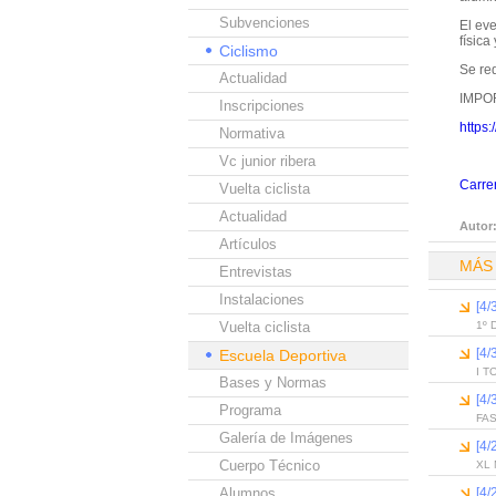
Subvenciones
El eve
física
Ciclismo
Se req
Actualidad
IMPO
Inscripciones
https
Normativa
Vc junior ribera
Carrer
Vuelta ciclista
Actualidad
Autor
Artículos
MÁS
Entrevistas
Instalaciones
[4
Vuelta ciclista
1º 
[4
Escuela Deportiva
I T
Bases y Normas
[4
Programa
FA
Galería de Imágenes
[4/
Cuerpo Técnico
XL
Alumnos
[4