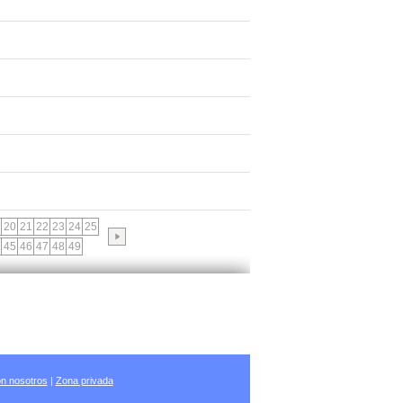
20
21
22
23
24
25
45
46
47
48
49
n nosotros
|
Zona privada