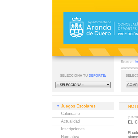
Estas en:
In
SELECCIONA TU
DEPORTE:
SELEC
:: SELECCIONA ::
COMPE
Juegos Escolares
NOT
Calendario
[4/4/
Actualidad
EL 
Inscripciones
El col
Normativa
alumn