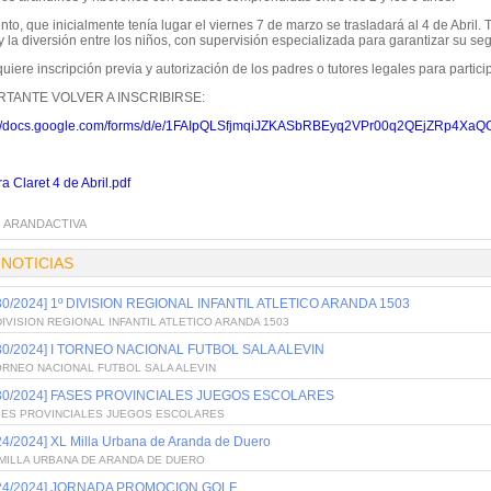
nto, que inicialmente tenía lugar el viernes 7 de marzo se trasladará al 4 de Abril.
 y la diversión entre los niños, con supervisión especializada para garantizar su se
uiere inscripción previa y autorización de los padres o tutores legales para participa
RTANTE VOLVER A INSCRIBIRSE:
://docs.google.com/forms/d/e/1FAIpQLSfjmqiJZKASbRBEyq2VPr00q2QEjZRp4X
a Claret 4 de Abril.pdf
:
ARANDACTIVA
 NOTICIAS
/30/2024] 1º DIVISION REGIONAL INFANTIL ATLETICO ARANDA 1503
DIVISION REGIONAL INFANTIL ATLETICO ARANDA 1503
/30/2024] I TORNEO NACIONAL FUTBOL SALA ALEVIN
ORNEO NACIONAL FUTBOL SALA ALEVIN
/30/2024] FASES PROVINCIALES JUEGOS ESCOLARES
SES PROVINCIALES JUEGOS ESCOLARES
24/2024] XL Milla Urbana de Aranda de Duero
 MILLA URBANA DE ARANDA DE DUERO
/24/2024] JORNADA PROMOCION GOLF