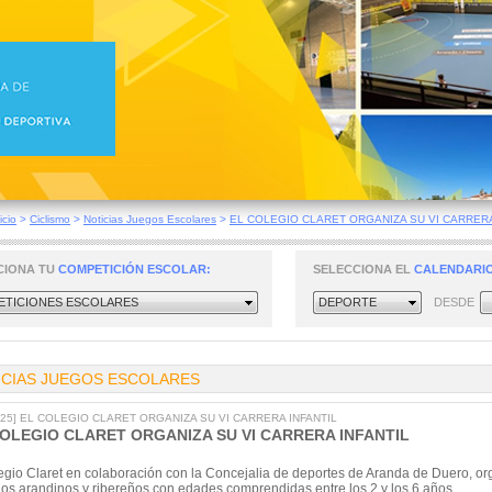
icio
>
Ciclismo
>
Noticias Juegos Escolares
>
EL COLEGIO CLARET ORGANIZA SU VI CARRERA
CIONA TU
COMPETICIÓN ESCOLAR:
SELECCIONA EL
CALENDARIO
TICIONES ESCOLARES
DEPORTE
DESDE
ICIAS JUEGOS ESCOLARES
2025] EL COLEGIO CLARET ORGANIZA SU VI CARRERA INFANTIL
COLEGIO CLARET ORGANIZA SU VI CARRERA INFANTIL
egio Claret en colaboración con la Concejalia de deportes de Aranda de Duero, organ
os arandinos y ribereños con edades comprendidas entre los 2 y los 6 años.