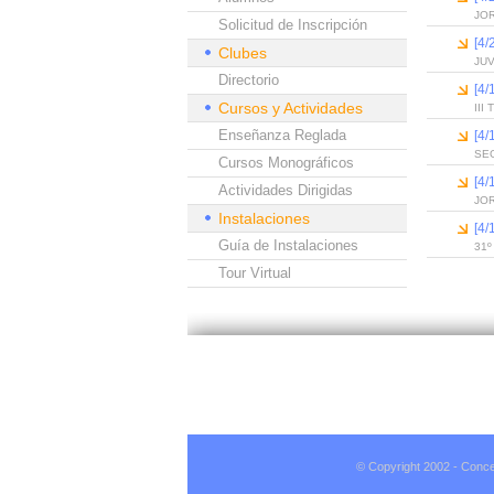
JO
Solicitud de Inscripción
[4/
Clubes
JUV
Directorio
[4
Cursos y Actividades
III
Enseñanza Reglada
[4
SEG
Cursos Monográficos
[4
Actividades Dirigidas
JO
Instalaciones
[4
Guía de Instalaciones
31
Tour Virtual
© Copyright 2002 - Conce