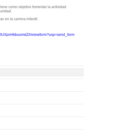
 Tiene como objetivo fomentar la actividad
guridad.
r en la carrera infantil.
aQOUXpnHkbuomdZA/viewform?usp=send_form