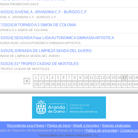
RNADA PROMOCION GOLF
24/2024] JUVENIL A , ARANDINA C.F - BURGOS C.F .
ENIL A , ARANDINA C.F - BURGOS C.F .
/17/2024] III TORNEO A 3 SIMON DE COLONIA
 TORNEO A 3 SIMON DE COLONIA
/15/2024] SEGUNDA Fase LIGA AUTONOMICA GIMNASIA ARTISTICA
UNDA FASE LIGA AUTONOMICA GIMNASIA ARTISTICA
/15/2024] JORNADA DE LIMPIEZA SENDA DEL DUERO
RNADA DE LIMPIEZA SENDA DEL DUERO
/15/2024] 31º TROFEO CIUDAD DE MOSTOLES
º TROFEO CIUDAD DE MOSTOLES
1
2
3
4
5
6
7
8
9
10
11
12
13
14
15
16
17
18
19
26
27
28
29
30
31
32
33
34
35
36
37
38
39
40
41
42
43
44
Recomienda esta Página
|
Página de Inicio
|
Añadir a favoritos
|
Noticias sindicadas
jalía de Deportes del Ayuntamiento de Aranda de Duero
|
Política de privacidad
|
Contacta co
Desarrollado por
Viavox Interactive
, S.L
.