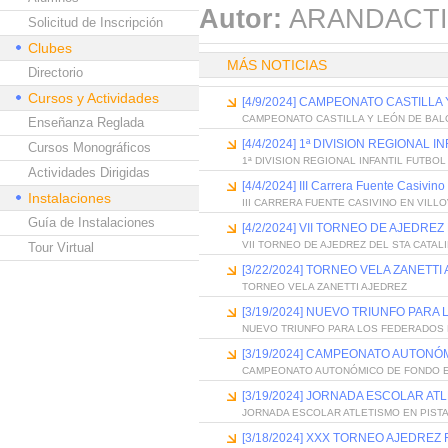
Autor:
ARANDACTI
Solicitud de Inscripción
Clubes
MÁS NOTICIAS
Directorio
Cursos y Actividades
[4/9/2024] CAMPEONATO CASTILL
CAMPEONATO CASTILLA Y LEÓN DE BA
Enseñanza Reglada
[4/4/2024] 1ª DIVISION REGIONAL 
Cursos Monográficos
1ª DIVISION REGIONAL INFANTIL FUTBOL
Actividades Dirigidas
[4/4/2024] III Carrera Fuente Casivin
Instalaciones
III CARRERA FUENTE CASIVINO EN VILL
Guía de Instalaciones
[4/2/2024] VII TORNEO DE AJEDREZ
VII TORNEO DE AJEDREZ DEL STA CATALI
Tour Virtual
[3/22/2024] TORNEO VELA ZANETTI
TORNEO VELA ZANETTI AJEDREZ
[3/19/2024] NUEVO TRIUNFO PAR
NUEVO TRIUNFO PARA LOS FEDERADOS
[3/19/2024] CAMPEONATO AUTONÓ
CAMPEONATO AUTONÓMICO DE FONDO E
[3/19/2024] JORNADA ESCOLAR ATL
JORNADA ESCOLAR ATLETISMO EN PISTA
[3/18/2024] XXX TORNEO AJEDRE