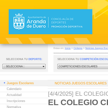
Estas en:
Inicio
>
Ciclismo
>
Noticias Juegos Esc
SELECCIONA TU
DEPORTE:
SELECCIONA TU
COMPETICIÓN ESCO
:: SELECCIONA ::
COMPETICIONES ESCOLARES
Juegos Escolares
NOTICIAS JUEGOS ESCOLARES
Calendario
[4/4/2025] EL COLE
Actualidad
EL COLEGIO C
Inscripciones
Normativa