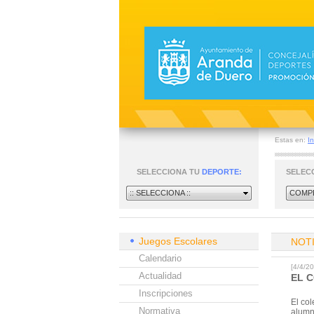
Estas en:
In
SELECCIONA TU
DEPORTE:
SELEC
:: SELECCIONA ::
COMPE
Juegos Escolares
NOT
Calendario
[4/4/
Actualidad
EL 
Inscripciones
El col
Normativa
alumn