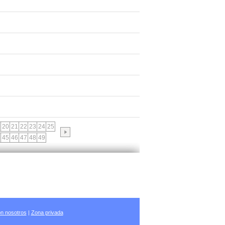
20
21
22
23
24
25
45
46
47
48
49
n nosotros
|
Zona privada