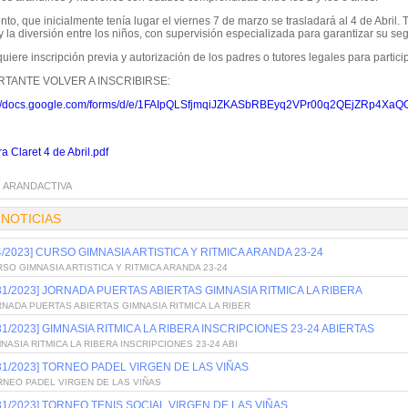
nto, que inicialmente tenía lugar el viernes 7 de marzo se trasladará al 4 de Abril.
 y la diversión entre los niños, con supervisión especializada para garantizar su se
uiere inscripción previa y autorización de los padres o tutores legales para participa
RTANTE VOLVER A INSCRIBIRSE:
://docs.google.com/forms/d/e/1FAIpQLSfjmqiJZKASbRBEyq2VPr00q2QEjZRp4X
a Claret 4 de Abril.pdf
:
ARANDACTIVA
 NOTICIAS
/4/2023] CURSO GIMNASIA ARTISTICA Y RITMICA ARANDA 23-24
SO GIMNASIA ARTISTICA Y RITMICA ARANDA 23-24
/31/2023] JORNADA PUERTAS ABIERTAS GIMNASIA RITMICA LA RIBERA
NADA PUERTAS ABIERTAS GIMNASIA RITMICA LA RIBER
/31/2023] GIMNASIA RITMICA LA RIBERA INSCRIPCIONES 23-24 ABIERTAS
NASIA RITMICA LA RIBERA INSCRIPCIONES 23-24 ABI
/31/2023] TORNEO PADEL VIRGEN DE LAS VIÑAS
RNEO PADEL VIRGEN DE LAS VIÑAS
/31/2023] TORNEO TENIS SOCIAL VIRGEN DE LAS VIÑAS