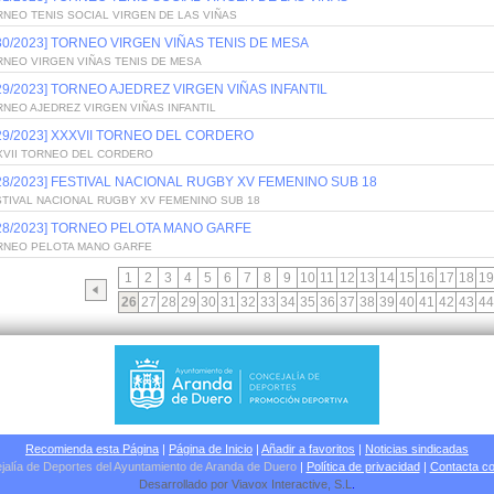
NEO TENIS SOCIAL VIRGEN DE LAS VIÑAS
/30/2023] TORNEO VIRGEN VIÑAS TENIS DE MESA
RNEO VIRGEN VIÑAS TENIS DE MESA
/29/2023] TORNEO AJEDREZ VIRGEN VIÑAS INFANTIL
NEO AJEDREZ VIRGEN VIÑAS INFANTIL
/29/2023] XXXVII TORNEO DEL CORDERO
XVII TORNEO DEL CORDERO
/28/2023] FESTIVAL NACIONAL RUGBY XV FEMENINO SUB 18
STIVAL NACIONAL RUGBY XV FEMENINO SUB 18
/28/2023] TORNEO PELOTA MANO GARFE
RNEO PELOTA MANO GARFE
1
2
3
4
5
6
7
8
9
10
11
12
13
14
15
16
17
18
19
26
27
28
29
30
31
32
33
34
35
36
37
38
39
40
41
42
43
44
Recomienda esta Página
|
Página de Inicio
|
Añadir a favoritos
|
Noticias sindicadas
jalía de Deportes del Ayuntamiento de Aranda de Duero
|
Política de privacidad
|
Contacta co
Desarrollado por
Viavox Interactive
, S.L
.