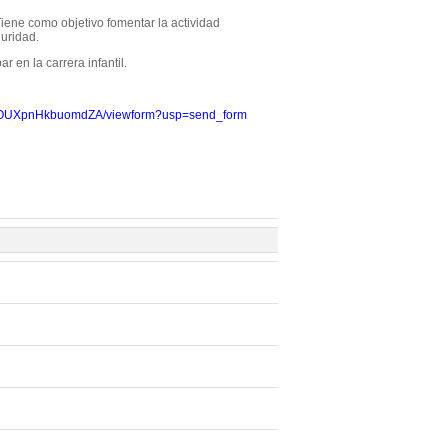
 Tiene como objetivo fomentar la actividad
guridad.
r en la carrera infantil.
aQOUXpnHkbuomdZA/viewform?usp=send_form