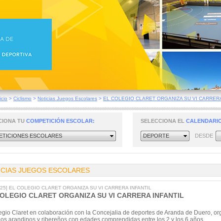
icio
>
Ciclismo
>
Noticias Juegos Escolares
>
EL COLEGIO CLARET ORGANIZA SU VI CARRERA
CIONA TU
COMPETICIÓN ESCOLAR:
SELECCIONA EL
CALENDARIO
TICIONES ESCOLARES
DEPORTE
DESDE
ICIAS JUEGOS ESCOLARES
2025] EL COLEGIO CLARET ORGANIZA SU VI CARRERA INFANTIL
COLEGIO CLARET ORGANIZA SU VI CARRERA INFANTIL
egio Claret en colaboración con la Concejalia de deportes de Aranda de Duero, organ
os arandinos y ribereños con edades comprendidas entre los 2 y los 6 años.