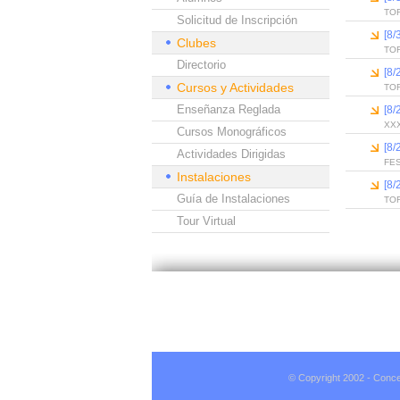
TOR
Solicitud de Inscripción
[8
Clubes
TO
Directorio
[8
Cursos y Actividades
TOR
Enseñanza Reglada
[8
XX
Cursos Monográficos
[8
Actividades Dirigidas
FE
Instalaciones
[8
Guía de Instalaciones
TO
Tour Virtual
© Copyright 2002 - Conce