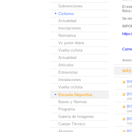
Subvenciones
El eve
física
Ciclismo
Se req
Actualidad
IMPO
Inscripciones
https
Normativa
Vc junior ribera
Carrer
Vuelta ciclista
Actualidad
Autor
Artículos
MÁS
Entrevistas
Instalaciones
[9
Vuelta ciclista
CUR
[8
Escuela Deportiva
JOR
Bases y Normas
[8
Programa
GIM
Galería de Imágenes
[8
Cuerpo Técnico
TO
Alumnos
[8