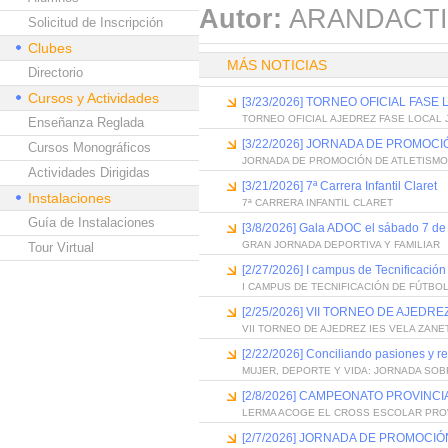
Autor:
ARANDACTI
Solicitud de Inscripción
Clubes
MÁS NOTICIAS
Directorio
Cursos y Actividades
[3/23/2026] TORNEO OFICIAL FA
TORNEO OFICIAL AJEDREZ FASE LOCAL
Enseñanza Reglada
[3/22/2026] JORNADA DE PROMOCI
Cursos Monográficos
JORNADA DE PROMOCIÓN DE ATLETISMO
Actividades Dirigidas
[3/21/2026] 7ª Carrera Infantil Claret
Instalaciones
7ª CARRERA INFANTIL CLARET
Guía de Instalaciones
[3/8/2026] Gala ADOC el sábado 7 de
GRAN JORNADA DEPORTIVA Y FAMILIAR
Tour Virtual
[2/27/2026] I campus de Tecnificaci
I CAMPUS DE TECNIFICACIÓN DE FÚTBO
[2/25/2026] VII TORNEO DE AJEDRE
VII TORNEO DE AJEDREZ IES VELA ZANE
[2/22/2026] Conciliando pasiones y r
MUJER, DEPORTE Y VIDA: JORNADA SOB
[2/8/2026] CAMPEONATO PROVINC
LERMA ACOGE EL CROSS ESCOLAR PRO
[2/7/2026] JORNADA DE PROMOCI