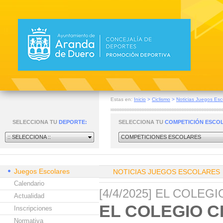
Estas en:
Inicio
>
Ciclismo
>
Noticias Juegos Esc
SELECCIONA TU
DEPORTE:
SELECCIONA TU
COMPETICIÓN ESCO
:: SELECCIONA ::
COMPETICIONES ESCOLARES
Juegos Escolares
NOTICIAS JUEGOS ESCOLARES
Calendario
[4/4/2025] EL COLE
Actualidad
EL COLEGIO C
Inscripciones
Normativa