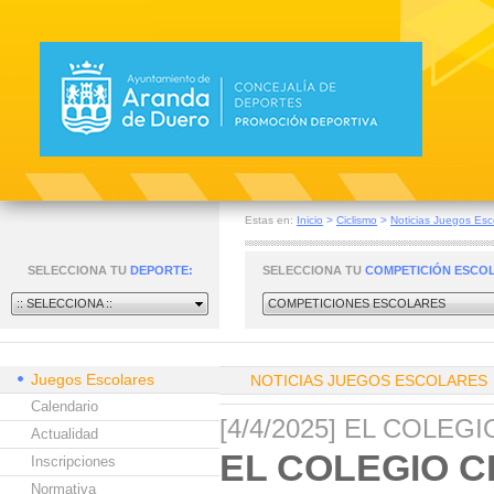
Estas en:
Inicio
>
Ciclismo
>
Noticias Juegos Esc
SELECCIONA TU
DEPORTE:
SELECCIONA TU
COMPETICIÓN ESCO
:: SELECCIONA ::
COMPETICIONES ESCOLARES
Juegos Escolares
NOTICIAS JUEGOS ESCOLARES
Calendario
[4/4/2025] EL COLE
Actualidad
EL COLEGIO C
Inscripciones
Normativa