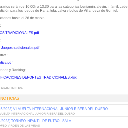
rarios serán de 10:00h a 13:30 para las categorías benjamín, alevín, infantil, cade
tición para los juegos de Rana, tuta, calva y bolos de Villanueva de Gumiel.
pciones hasta el 26 de marzo.
:
OS TRADICIONALES.pdf
:
 Juegos tradicionales.pdf
tiva:
tiva.pdf
tados y Ranking:
IFICACIONES DEPORTES TRADICIONALES.xlsx
:
ARANDACTIVA
 NOTICIAS
/25/2023] VII VUELTA INTERNACIONAL JUNIOR RIBERA DEL DUERO
 VUELTA INTERNACIONAL JUNIOR RIBERA DEL DUERO
/2/2023] TORNEO INFANTIL DE FUTBOL SALA
OFEO VIRGEN DE LAS VIÑAS