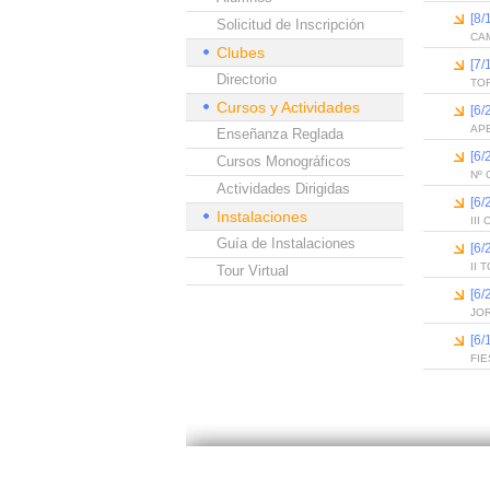
[8
Solicitud de Inscripción
CAM
Clubes
[7
Directorio
TO
Cursos y Actividades
[6
AP
Enseñanza Reglada
[6
Cursos Monográficos
Nº 
Actividades Dirigidas
[6/
Instalaciones
II
Guía de Instalaciones
[6
II 
Tour Virtual
[6
JO
[6
FIE