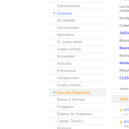
Subvenciones
Los ho
compe
Ciclismo
Inscri
Actualidad
Cartel
Inscripciones
JUEG
Normativa
Bases
Vc junior ribera
Bases
Vuelta ciclista
Norma
Actualidad
Norma
Artículos
Entrevistas
Resul
Instalaciones
CLAS
Vuelta ciclista
Autor
Escuela Deportiva
MÁS
Bases y Normas
Programa
[8
Galería de Imágenes
VII
Cuerpo Técnico
[8
TR
Alumnos