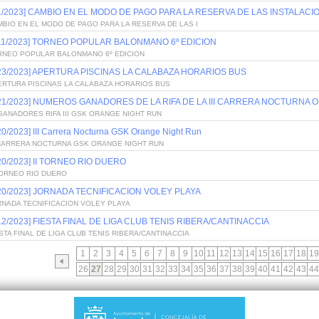
/1/2023] CAMBIO EN EL MODO DE PAGO PARA LA RESERVA DE LAS INSTALAC
BIO EN EL MODO DE PAGO PARA LA RESERVA DE LAS I
/11/2023] TORNEO POPULAR BALONMANO 6º EDICION
RNEO POPULAR BALONMANO 6º EDICION
/23/2023] APERTURA PISCINAS LA CALABAZA HORARIOS BUS
ERTURA PISCINAS LA CALABAZA HORARIOS BUS
/21/2023] NUMEROS GANADORES DE LA RIFA DE LA III CARRERA NOCTURNA 
GANADORES RIFA III GSK ORANGE NIGHT RUN
20/2023] III Carrera Nocturna GSK Orange Night Run
I CARRERA NOCTURNA GSK ORANGE NIGHT RUN
/20/2023] II TORNEO RIO DUERO
TORNEO RIO DUERO
/20/2023] JORNADA TECNIFICACION VOLEY PLAYA
RNADA TECNIFICACION VOLEY PLAYA
/12/2023] FIESTA FINAL DE LIGA CLUB TENIS RIBERA/CANTINACCIA
STA FINAL DE LIGA CLUB TENIS RIBERA/CANTINACCIA
1
2
3
4
5
6
7
8
9
10
11
12
13
14
15
16
17
18
19
26
27
28
29
30
31
32
33
34
35
36
37
38
39
40
41
42
43
44