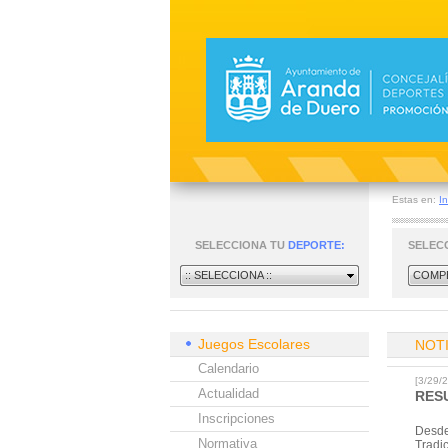
Estas en:
In
SELECCIONA TU
DEPORTE:
SELEC
:: SELECCIONA ::
COMPE
Juegos Escolares
NOT
Calendario
[3/29
Actualidad
RES
Inscripciones
Desde
Normativa
Tradi