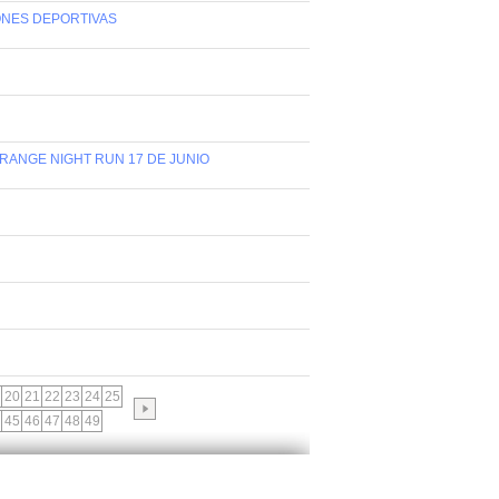
IONES DEPORTIVAS
ORANGE NIGHT RUN 17 DE JUNIO
20
21
22
23
24
25
45
46
47
48
49