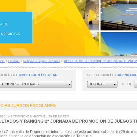
icio
>
Ciclismo
>
Noticias Juegos Escolares
>
RESULTADOS Y RANKING 2ª JORNADA DE PROMO
CIONA TU
COMPETICIÓN ESCOLAR:
SELECCIONA EL
CALENDARIO
TICIONES ESCOLARES
DEPORTE
DESDE
ICIAS JUEGOS ESCOLARES
/2025] INSCRIPCIONES HASTA EL 26 DE MARZO
ULTADOS Y RANKING 2ª JORNADA DE PROMOCIÓN DE JUEGOS T
 la Concejalía de Deportes os informamos que este próximo sábado día 29 de marz
cionales con la colaboración de Asociación La Tanguilla.