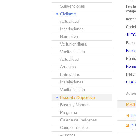
Subvenciones
Los ho
compe
Ciclismo
Inscri
Actualidad
Cartel
Inscripciones
JUEG
Normativa
Bases
Vc junior ribera
Bases
Vuelta ciclista
Norma
Actualidad
Norma
Artículos
Entrevistas
Resul
Instalaciones
CLAS
Vuelta ciclista
Autor
Escuela Deportiva
MÁS
Bases y Normas
Programa
[5/
Galería de Imágenes
[5/
Cuerpo Técnico
REE
Alumnos