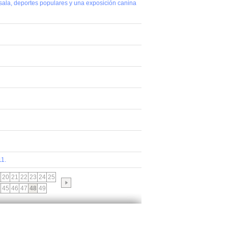
bol sala, deportes populares y una exposición canina
11.
20
21
22
23
24
25
45
46
47
48
49