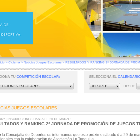
icio
>
Ciclismo
>
Noticias Juegos Escolares
>
RESULTADOS Y RANKING 2ª JORNADA DE PROMO
CIONA TU
COMPETICIÓN ESCOLAR:
SELECCIONA EL
CALENDARIO
TICIONES ESCOLARES
DEPORTE
DESDE
ICIAS JUEGOS ESCOLARES
/2025] INSCRIPCIONES HASTA EL 26 DE MARZO
ULTADOS Y RANKING 2ª JORNADA DE PROMOCIÓN DE JUEGOS T
 la Concejalía de Deportes os informamos que este próximo sábado día 29 de marz
cionales con la colaboración de Asociación La Tanguilla.