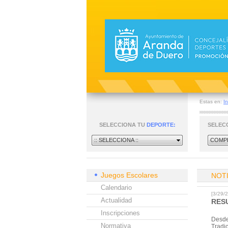
Estas en:
In
SELECCIONA TU
DEPORTE:
SELEC
:: SELECCIONA ::
COMPE
Juegos Escolares
NOT
Calendario
[3/29
Actualidad
RES
Inscripciones
Desde
Normativa
Tradi