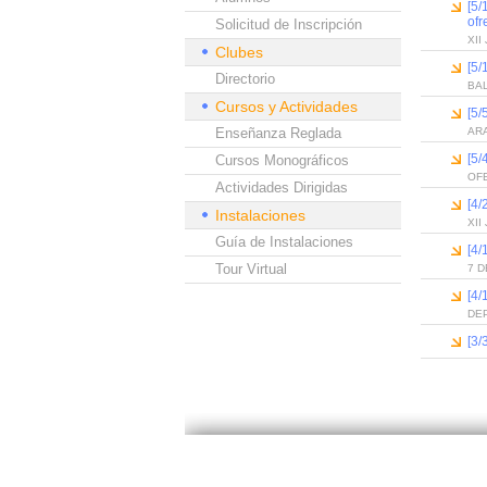
[5/
ofr
Solicitud de Inscripción
XI
Clubes
[5/
Directorio
BA
Cursos y Actividades
[5/
Enseñanza Reglada
ARA
[5/
Cursos Monográficos
OFE
Actividades Dirigidas
[4/
Instalaciones
XI
Guía de Instalaciones
[4/
Tour Virtual
7 D
[4/
DE
[3/