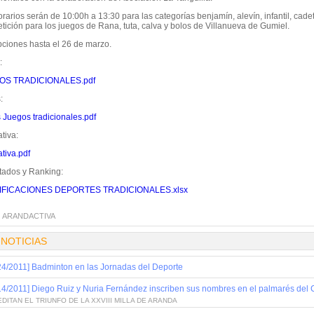
rarios serán de 10:00h a 13:30 para las categorías benjamín, alevín, infantil, cade
tición para los juegos de Rana, tuta, calva y bolos de Villanueva de Gumiel.
pciones hasta el 26 de marzo.
:
OS TRADICIONALES.pdf
:
 Juegos tradicionales.pdf
tiva:
tiva.pdf
tados y Ranking:
IFICACIONES DEPORTES TRADICIONALES.xlsx
:
ARANDACTIVA
 NOTICIAS
24/2011] Badminton en las Jornadas del Deporte
14/2011] Diego Ruiz y Nuria Fernández inscriben sus nombres en el palmarés de
DITAN EL TRIUNFO DE LA XXVIII MILLA DE ARANDA