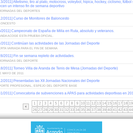
13/2011] Atletismo, tiro al plato, motocross, voleybol, hipica, hockey, ciclismo, fút
ecen un intenso fin de semana deportivo
I JORNADAS DEL DEPORTES
12/2011] Curso de Monitores de Baloncesto
LONCESTO
5/2011] Campeonato de España de Milla en Ruta, absoluto y veteranos.
NDA ACOGE ESTA PRUEBA OFICIAL.
4/2011] Continúan las actividades de las Jornadas del Deporte
RTA VARIADA PARA EL FIN DE SEMANA
28/2011] Fin se semana repleto de actividades.
I JORNADAS DEL DEPORTE
18/2011] Torneo Villa de Aranda de Tenis de Mesa (Jornadas del Deporte)
E MAYO DE 2011
12/2011] Presentadas las XII Jornadas Nacionales del Deporte
PORTE PROFESIONAL, ESPEJO DEL DEPORTE BASE
31/2011] Convocatoria de subvenciones a APAS para actividades deportivas en 20
1
2
3
4
5
6
7
8
9
10
11
12
13
14
15
16
17
18
19
26
27
28
29
30
31
32
33
34
35
36
37
38
39
40
41
42
43
44