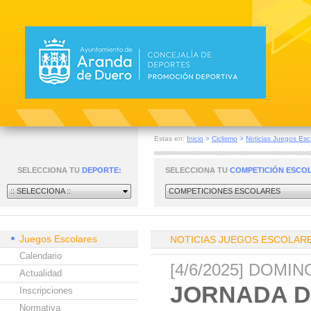
Estas en:
Inicio
>
Ciclismo
>
Noticias Juegos Esc
SELECCIONA TU
DEPORTE:
SELECCIONA TU
COMPETICIÓN ESCO
:: SELECCIONA ::
COMPETICIONES ESCOLARES
Juegos Escolares
NOTICIAS JUEGOS ESCOLAR
Calendario
[4/6/2025] DOMI
Actualidad
JORNADA D
Inscripciones
Normativa