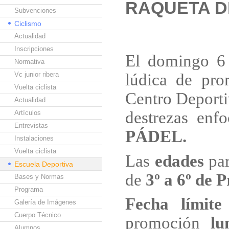
RAQUETA D
Subvenciones
Ciclismo
Actualidad
Inscripciones
El domingo 6 
Normativa
Vc junior ribera
lúdica de pro
Vuelta ciclista
Centro Deport
Actualidad
destrezas enf
Artículos
Entrevistas
PÁDEL.
Instalaciones
Vuelta ciclista
Las
edades
par
Escuela Deportiva
de
3º a 6º de 
Bases y Normas
Programa
Fecha límite
Galería de Imágenes
Cuerpo Técnico
promoción
lu
Alumnos