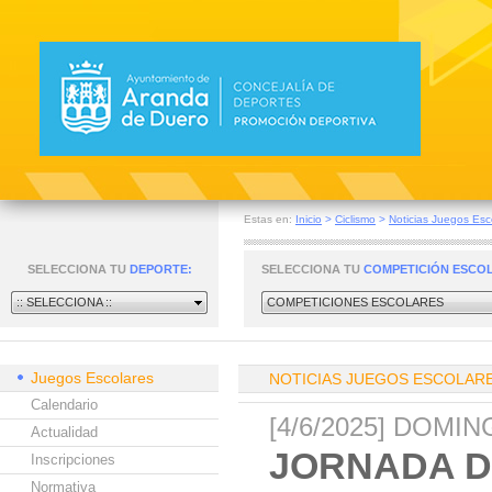
Estas en:
Inicio
>
Ciclismo
>
Noticias Juegos Esc
SELECCIONA TU
DEPORTE:
SELECCIONA TU
COMPETICIÓN ESCO
:: SELECCIONA ::
COMPETICIONES ESCOLARES
Juegos Escolares
NOTICIAS JUEGOS ESCOLAR
Calendario
[4/6/2025] DOMI
Actualidad
JORNADA D
Inscripciones
Normativa