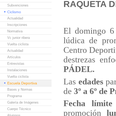
RAQUETA D
Subvenciones
Ciclismo
Actualidad
Inscripciones
El domingo 6 
Normativa
Vc junior ribera
lúdica de pro
Vuelta ciclista
Centro Deport
Actualidad
destrezas enf
Artículos
Entrevistas
PÁDEL.
Instalaciones
Vuelta ciclista
Las
edades
par
Escuela Deportiva
de
3º a 6º de 
Bases y Normas
Programa
Fecha límite
Galería de Imágenes
Cuerpo Técnico
promoción
lu
Alumnos