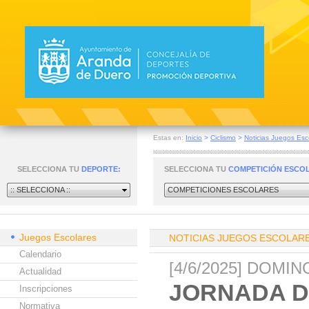
Estas en:
Inicio
>
Ciclismo
>
Noticias Juegos Esc
SELECCIONA TU
DEPORTE:
SELECCIONA TU
COMPETICIÓN ESCO
:: SELECCIONA ::
COMPETICIONES ESCOLARES
Juegos Escolares
NOTICIAS JUEGOS ESCOLAR
Calendario
[4/6/2025] DOMI
Actualidad
JORNADA D
Inscripciones
Normativa