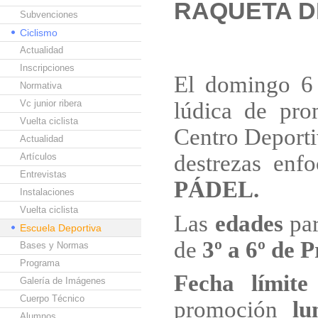
RAQUETA D
Subvenciones
Ciclismo
Actualidad
Inscripciones
El domingo 6 
Normativa
Vc junior ribera
lúdica de pro
Vuelta ciclista
Centro Deport
Actualidad
destrezas enf
Artículos
Entrevistas
PÁDEL.
Instalaciones
Vuelta ciclista
Las
edades
par
Escuela Deportiva
de
3º a 6º de 
Bases y Normas
Programa
Fecha límite
Galería de Imágenes
Cuerpo Técnico
promoción
lu
Alumnos