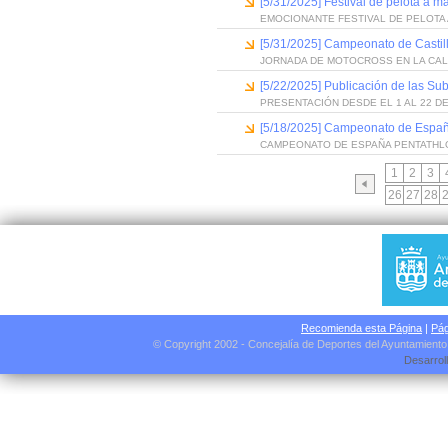
[5/31/2025] Festival de pelota a m
EMOCIONANTE FESTIVAL DE PELOTA
[5/31/2025] Campeonato de Castill
JORNADA DE MOTOCROSS EN LA CA
[5/22/2025] Publicación de las S
PRESENTACIÓN DESDE EL 1 AL 22 D
[5/18/2025] Campeonato de Espa
CAMPEONATO DE ESPAÑA PENTATH
1
2
3
26
27
28
Recomienda esta Página
|
Pág
© Copyright 2002 - Concejalía de Deportes del Ayuntamient
Desarrol