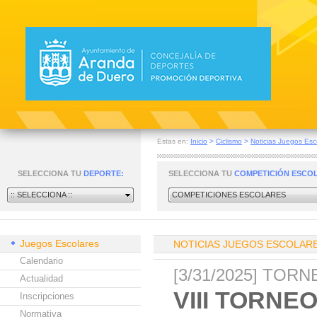
Estas en:
Inicio
>
Ciclismo
>
Noticias Juegos Esc
SELECCIONA TU
DEPORTE:
SELECCIONA TU
COMPETICIÓN ESCO
:: SELECCIONA ::
COMPETICIONES ESCOLARES
Juegos Escolares
NOTICIAS JUEGOS ESCOLAR
Calendario
[3/31/2025] TOR
Actualidad
VIII TORN
Inscripciones
Normativa