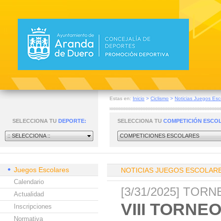
Estas en:
Inicio
>
Ciclismo
>
Noticias Juegos Esc
SELECCIONA TU
DEPORTE:
SELECCIONA TU
COMPETICIÓN ESCO
:: SELECCIONA ::
COMPETICIONES ESCOLARES
Juegos Escolares
NOTICIAS JUEGOS ESCOLAR
Calendario
[3/31/2025] TOR
Actualidad
VIII TORN
Inscripciones
Normativa