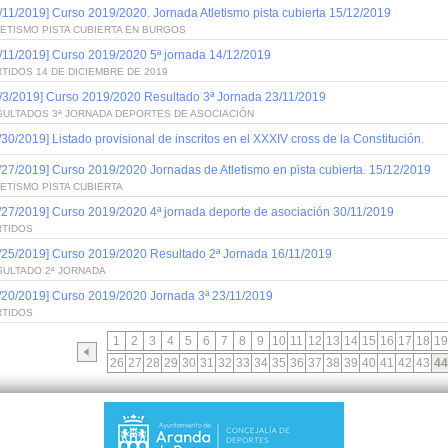
/11/2019] Curso 2019/2020. Jornada Atletismo pista cubierta 15/12/2019
ETISMO PISTA CUBIERTA EN BURGOS
/11/2019] Curso 2019/2020 5ª jornada 14/12/2019
TIDOS 14 DE DICIEMBRE DE 2019
/3/2019] Curso 2019/2020 Resultado 3ª Jornada 23/11/2019
SULTADOS 3ª JORNADA DEPORTES DE ASOCIACIÓN
/30/2019] Listado provisional de inscritos en el XXXIV cross de la Constitución.
/27/2019] Curso 2019/2020 Jornadas de Atletismo en pista cubierta. 15/12/2019
ETISMO PISTA CUBIERTA
/27/2019] Curso 2019/2020 4ª jornada deporte de asociación 30/11/2019
RTIDOS
/25/2019] Curso 2019/2020 Resultado 2ª Jornada 16/11/2019
SULTADO 2ª JORNADA
/20/2019] Curso 2019/2020 Jornada 3ª 23/11/2019
RTIDOS
1
2
3
4
5
6
7
8
9
10
11
12
13
14
15
16
17
18
19
26
27
28
29
30
31
32
33
34
35
36
37
38
39
40
41
42
43
44