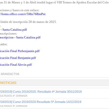
as 31 de Marzo y 1 de Abril tendrá lugar el VIII Torneo de Ajedrez Escolar del Cole
pciones y bases en este enlace:
://forms.office.com/e/5Mn76BmPnt
 límite de inscripción 28 de marzo de 2025.
:
 - Santa Catalina.pdf
Inscripciones:
nscripcion - Santa Catalina.pdf
tados:
ficación Final Prebenjamin.pdf
ficación Final Benjamin.pdf
icación Final Alevin.pdf
:
ARANDACTIVA
 NOTICIAS
/19/2019] Curso 2019/2020. Resultado 4ª Jornada 30/11/2019
SULTADOS 4ª JORNADA
/18/2019] Curso 2019/2020 Resultado 5ª Jornada 14/12/2019
SULTADOS 5ª JORNADA