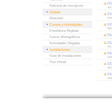
[12
Solicitud de Inscripción
ATL
Clubes
[12
Directorio
PAR
Cursos y Actividades
[12
RE
Enseñanza Reglada
[11
Cursos Monográficos
[11
Actividades Dirigidas
ATL
Instalaciones
[11
Guía de Instalaciones
PA
Tour Virtual
[11
RE
[11
PA