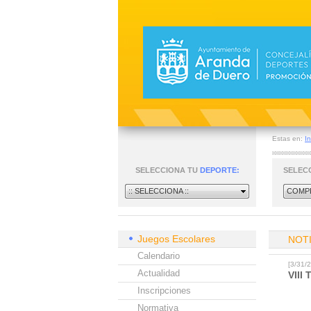
Estas en:
In
SELECCIONA TU
DEPORTE:
SELEC
:: SELECCIONA ::
COMPE
Juegos Escolares
NOT
Calendario
[3/31
Actualidad
VII
Inscripciones
Normativa