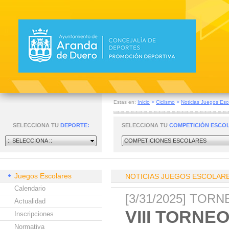
Estas en:
Inicio
>
Ciclismo
>
Noticias Juegos Esc
SELECCIONA TU
DEPORTE:
SELECCIONA TU
COMPETICIÓN ESCO
:: SELECCIONA ::
COMPETICIONES ESCOLARES
Juegos Escolares
NOTICIAS JUEGOS ESCOLAR
Calendario
[3/31/2025] TOR
Actualidad
VIII TORN
Inscripciones
Normativa