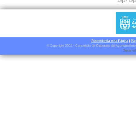
26
27
28
Recomienda esta Página
|
Pág
© Copyright 2002 - Concejalía de Deportes del Ayuntamient
Desarrol