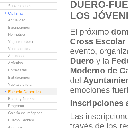
DUERO-FUE
Subvenciones
LOS JÓVEN
Ciclismo
Actualidad
Inscripciones
El próximo
dom
Normativa
Cross Escolar
Vc junior ribera
evento, organiz
Vuelta ciclista
Actualidad
Duero
y la
Fede
Artículos
Moderno de Ca
Entrevistas
Instalaciones
del
Ayuntamien
Vuelta ciclista
emociones fuert
Escuela Deportiva
Bases y Normas
Inscripciones a
Programa
Galería de Imágenes
Las inscripcion
Cuerpo Técnico
través de los r
Alumnos