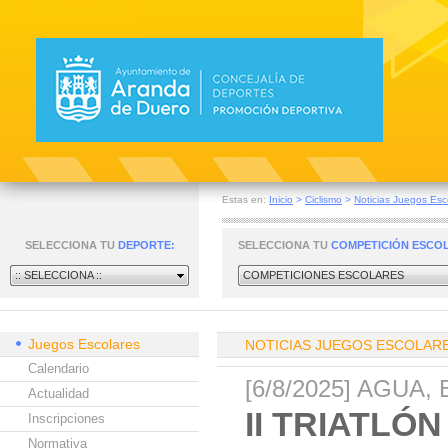
Estas en:
Inicio
>
Ciclismo
>
Noticias Juegos Esc
SELECCIONA TU
DEPORTE:
SELECCIONA TU
COMPETICIÓN ESCO
:: SELECCIONA ::
COMPETICIONES ESCOLARES
Juegos Escolares
NOTICIAS JUEGOS ESCOLAR
Calendario
[6/8/2025] AGUA, 
Actualidad
II TRIATL
Inscripciones
Normativa