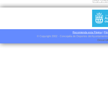
26
27
28
Recomienda esta Página
|
Pág
© Copyright 2002 - Concejalía de Deportes del Ayuntamient
Desarrol