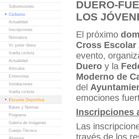
DUERO-FUE
Subvenciones
LOS JÓVEN
Ciclismo
Actualidad
Inscripciones
El próximo
dom
Normativa
Cross Escolar
Vc junior ribera
evento, organiz
Vuelta ciclista
Actualidad
Duero
y la
Fede
Artículos
Moderno de Ca
Entrevistas
Instalaciones
del
Ayuntamien
Vuelta ciclista
emociones fuert
Escuela Deportiva
Bases y Normas
Inscripciones a
Programa
Galería de Imágenes
Las inscripcion
Cuerpo Técnico
través de los r
Alumnos