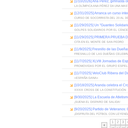
[1/10/2026] Ana Pérez, gimnasta o
LA OLÍMPICA ANA PÉREZ DA UNA MA
[12/31/2025] Arranca un curso int
CURSO DE SOCORRISTA DEL 20 AL 3
[11/29/2025] Un "Guanteo Solidario
GOLPES SOLIDARIOS POR EL CÁNC
[11/29/2025] PRIMERA PRUEBA
CITA EN EL MONTE DE SAN PEDRO
[11/9/2025] Fresnillo de las Dueñas
FRESNILLO DE LAS DUEÑAS CELEBRA
[11/7/2025] XLVIII Jornadas de Es
PROMOVIDAS POR EL GRUPO ESPEL
[11/7/2025] VeloClub Ribera del D
«ESPAÑA GANA»
[10/18/2025] Aranda celebra el Cro
XXXIX CROSS DE LA CONSTITUCIÓN
[9/30/2025] La Escuela de Atletism
¡SUENA EL DISPARO DE SALIDA!
[9/20/2025] Partido de Veteranos
¡DISFRUTA DEL FÚTBOL CON LEYEND
1
2
3