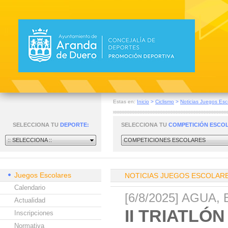
Estas en:
Inicio
>
Ciclismo
>
Noticias Juegos Esc
SELECCIONA TU
DEPORTE:
SELECCIONA TU
COMPETICIÓN ESCO
:: SELECCIONA ::
COMPETICIONES ESCOLARES
Juegos Escolares
NOTICIAS JUEGOS ESCOLAR
Calendario
[6/8/2025] AGUA, 
Actualidad
II TRIATL
Inscripciones
Normativa