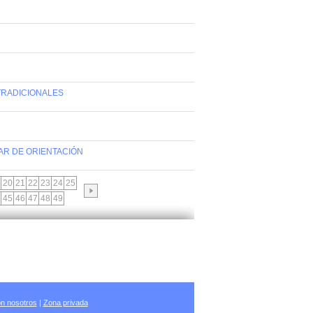
 TRADICIONALES
AR DE ORIENTACIÓN
20
21
22
23
24
25
45
46
47
48
49
n nosotros
|
Zona privada