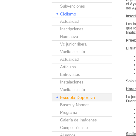
el
Ayu
Subvenciones
del
Ay
Ciclismo
Inscr
Actualidad
Las i
que l
Inscripciones
finali
Normativa
Prueb
Vc junior ribera
El tri
Vuelta ciclista
Actualidad
Artículos
Entrevistas
Solo 
Instalaciones
Horar
Vuelta ciclista
La jo
Escuela Deportiva
Fuent
Bases y Normas
Programa
Galería de Imágenes
Cuerpo Técnico
Sin l
Alumnos