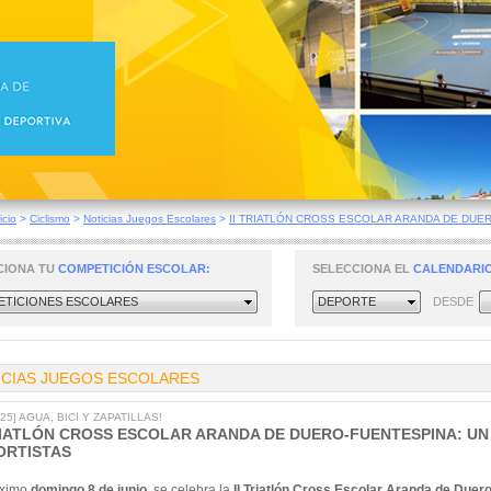
icio
>
Ciclismo
>
Noticias Juegos Escolares
>
II TRIATLÓN CROSS ESCOLAR ARANDA DE DUER.
CIONA TU
COMPETICIÓN ESCOLAR:
SELECCIONA EL
CALENDARIO
TICIONES ESCOLARES
DEPORTE
DESDE
ICIAS JUEGOS ESCOLARES
025] AGUA, BICI Y ZAPATILLAS!
TRIATLÓN CROSS ESCOLAR ARANDA DE DUERO-FUENTESPINA: UN
ORTISTAS
óximo
domingo 8 de junio
, se celebra la
II Triatlón Cross Escolar Aranda de Duer