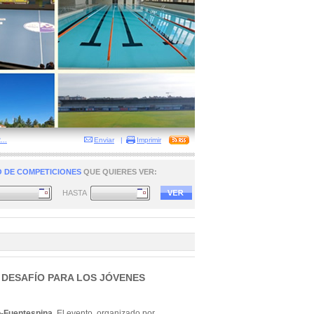
..
Enviar
|
Imprimir
 DE COMPETICIONES
QUE QUIERES VER:
HASTA
 DESAFÍO PARA LOS JÓVENES
o-Fuentespina
. El evento, organizado por