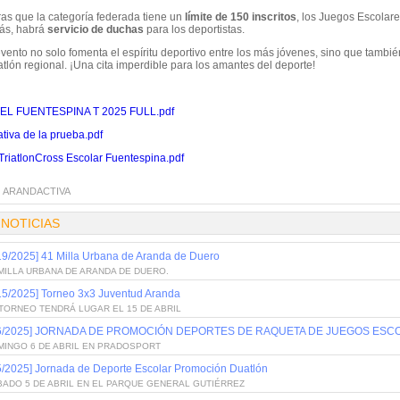
ras que la categoría federada tiene un
límite de 150 inscritos
, los Juegos Escolare
ás, habrá
servicio de duchas
para los deportistas.
vento no solo fomenta el espíritu deportivo entre los más jóvenes, sino que tambié
iatlón regional. ¡Una cita imperdible para los amantes del deporte!
EL FUENTESPINA T 2025 FULL.pdf
tiva de la prueba.pdf
TriatlonCross Escolar Fuentespina.pdf
:
ARANDACTIVA
 NOTICIAS
19/2025] 41 Milla Urbana de Aranda de Duero
MILLA URBANA DE ARANDA DE DUERO.
15/2025] Torneo 3x3 Juventud Aranda
TORNEO TENDRÁ LUGAR EL 15 DE ABRIL
/6/2025] JORNADA DE PROMOCIÓN DEPORTES DE RAQUETA DE JUEGOS ESC
MINGO 6 DE ABRIL EN PRADOSPORT
5/2025] Jornada de Deporte Escolar Promoción Duatlón
BADO 5 DE ABRIL EN EL PARQUE GENERAL GUTIÉRREZ