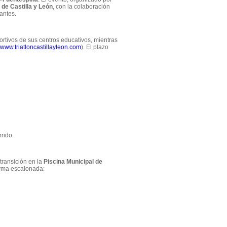
 de Castilla y León
, con la colaboración
antes.
rtivos de sus centros educativos, mientras
www.triatloncastillayleon.com
). El plazo
rrido.
transición en la
Piscina Municipal de
forma escalonada: