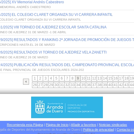
5/2025] XV Memorial Andrés Cabestrero
 MEMORIAL ANDRÉS CABESTRERO
/4/2025] EL COLEGIO CLARET ORGANIZA SU VI CARRERA INFANTIL
COLEGIO CLARET ORGANIZA SU VI CARRERA INFANTIL
/31/2025] VIII TORNEO DE AJEDREZ ESCOLAR SANTA CATALINA
NEO DE AJEDREZ 31 DE MARZO -1 DE ABRIL
/29/2025] RESULTADOS Y RANKING 2ª JORNADA DE PROMOCIÓN DE JUEGOS
CRIPCIONES HASTA EL 26 DE MARZO
/26/2025] RESULTADOS VI TORNEO DE AJEDREZ VELA ZANETTI
RNEO DE AJEDREZ 26 DE MARZO
/24/2025] PUBLICACIÓN RESULTADOS DEL CAMPEONATO PROVINCIAL ESCOL
E FINAL PROVINCIAL DE JUEGOS ESCOLARES 2024-202
1
2
3
4
5
6
7
8
9
10
11
12
13
14
15
16
17
18
19
26
27
28
29
30
31
32
33
34
35
36
37
38
39
40
41
42
43
44
Recomienda esta Página
|
Página de Inicio
|
Añadir a favoritos
|
Noticias sindicadas
jalía de Deportes del Ayuntamiento de Aranda de Duero
|
Política de privacidad
|
Contacta co