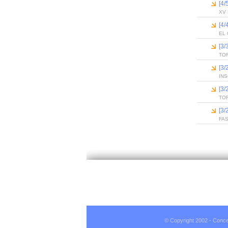
[4/
XV
[4
EL 
[3
TOR
[3
INS
[3
TO
[3
FAS
© Copyright 2002 - Conce