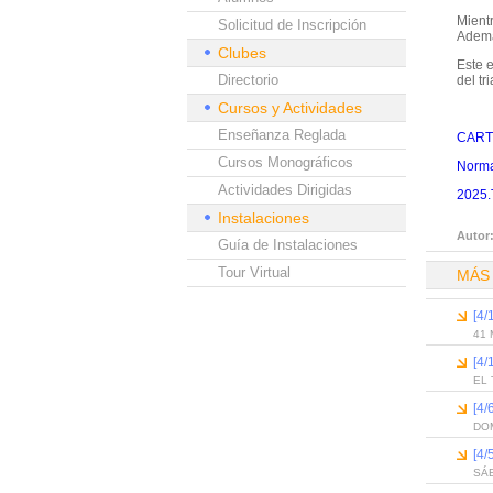
Mient
Solicitud de Inscripción
Adem
Clubes
Este e
Directorio
del tr
Cursos y Actividades
Enseñanza Reglada
CART
Cursos Monográficos
Norma
Actividades Dirigidas
2025.
Instalaciones
Autor
Guía de Instalaciones
Tour Virtual
MÁS
[4/
41 
[4/
EL 
[4
DO
[4/
SÁ