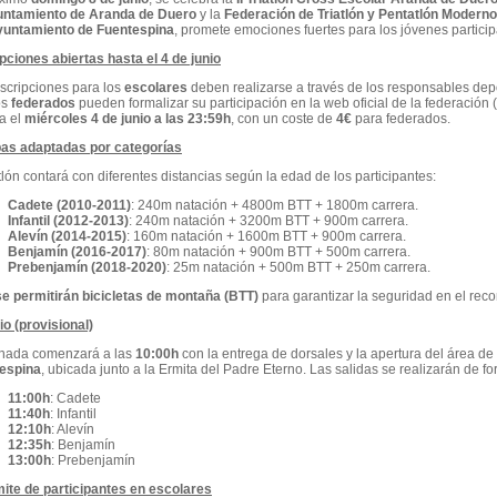
ntamiento de Aranda de Duero
y la
Federación de Triatlón y Pentatlón Moderno
untamiento de Fuentespina
, promete emociones fuertes para los jóvenes particip
ipciones abiertas hasta el 4 de junio
nscripciones para los
escolares
deben realizarse a través de los responsables depo
os
federados
pueden formalizar su participación en la web oficial de la federación (
za el
miércoles 4 de junio a las 23:59h
, con un coste de
4€
para federados.
as adaptadas por categorías
atlón contará con diferentes distancias según la edad de los participantes:
Cadete (2010-2011)
: 240m natación + 4800m BTT + 1800m carrera.
Infantil (2012-2013)
: 240m natación + 3200m BTT + 900m carrera.
Alevín (2014-2015)
: 160m natación + 1600m BTT + 900m carrera.
Benjamín (2016-2017)
: 80m natación + 900m BTT + 500m carrera.
Prebenjamín (2018-2020)
: 25m natación + 500m BTT + 250m carrera.
se permitirán bicicletas de montaña (BTT)
para garantizar la seguridad en el reco
io (provisional)
rnada comenzará a las
10:00h
con la entrega de dorsales y la apertura del área de 
espina
, ubicada junto a la Ermita del Padre Eterno. Las salidas se realizarán de 
11:00h
: Cadete
11:40h
: Infantil
12:10h
: Alevín
12:35h
: Benjamín
13:00h
: Prebenjamín
ímite de participantes en escolares