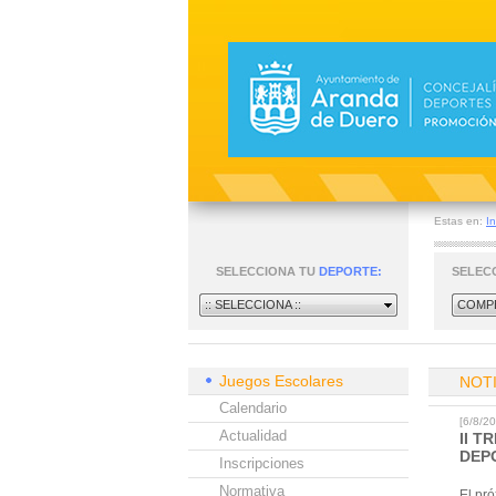
Estas en:
In
SELECCIONA TU
DEPORTE:
SELEC
:: SELECCIONA ::
COMPE
Juegos Escolares
NOT
Calendario
[6/8/2
Actualidad
II 
DEP
Inscripciones
Normativa
El pr