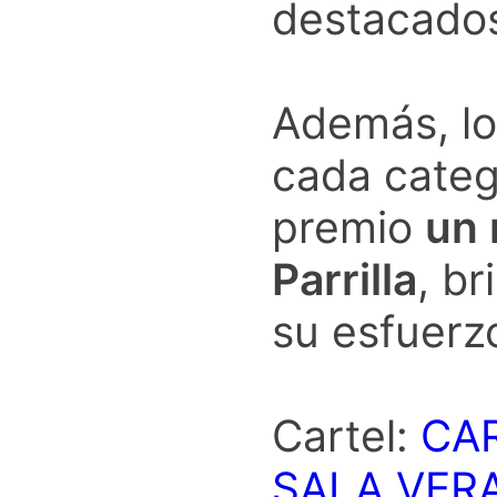
destacados
Además, l
cada categ
premio
un 
Parrilla
, b
su esfuerz
Cartel:
CA
SALA VERA