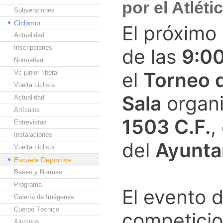
por el Atlét
Subvenciones
Ciclismo
El próximo
Actualidad
Inscripciones
de las
9:00
Normativa
el
Torneo 
Vc junior ribera
Vuelta ciclista
Sala
organi
Actualidad
Artículos
1503 C.F.
,
Entrevistas
Instalaciones
del
Ayunta
Vuelta ciclista
Escuela Deportiva
Bases y Normas
Programa
El evento 
Galería de Imágenes
Cuerpo Técnico
competicio
Alumnos