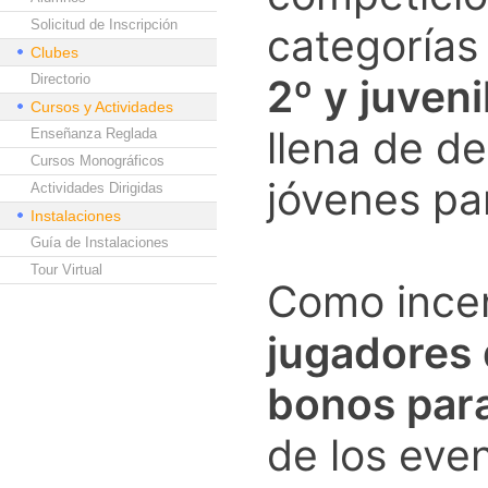
Solicitud de Inscripción
categoría
Clubes
Directorio
2º y juveni
Cursos y Actividades
llena de de
Enseñanza Reglada
Cursos Monográficos
jóvenes par
Actividades Dirigidas
Instalaciones
Guía de Instalaciones
Tour Virtual
Como ince
jugadores 
bonos para
de los eve