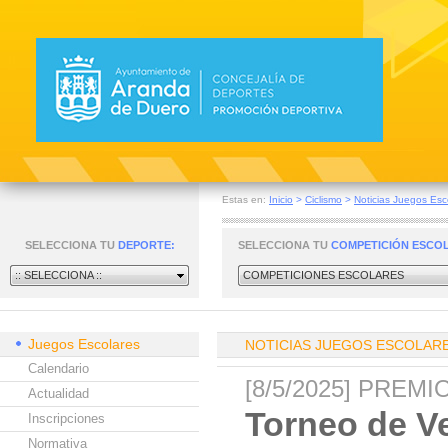
Estas en:
Inicio
>
Ciclismo
>
Noticias Juegos Esc
SELECCIONA TU
DEPORTE:
SELECCIONA TU
COMPETICIÓN ESCO
:: SELECCIONA ::
COMPETICIONES ESCOLARES
Juegos Escolares
NOTICIAS JUEGOS ESCOLAR
Calendario
[8/5/2025] PRE
Actualidad
Torneo de V
Inscripciones
Normativa