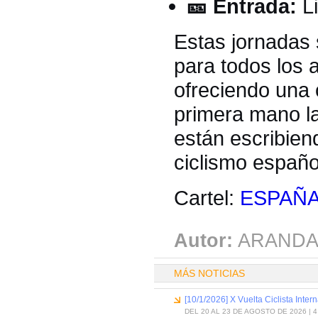
🎫 Entrada:
Li
Estas jornadas 
para todos los 
ofreciendo una 
primera mano la
están escribien
ciclismo españo
Cartel:
ESPAÑA
Autor:
ARANDA
MÁS NOTICIAS
[10/1/2026] X Vuelta Ciclista Inter
DEL 20 AL 23 DE AGOSTO DE 2026 | 