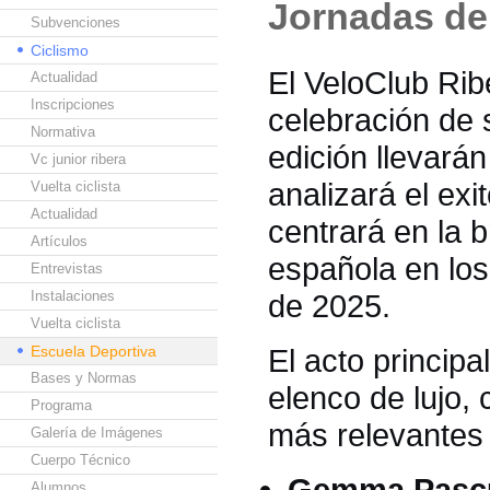
Jornadas de
Subvenciones
Ciclismo
El VeloClub Rib
Actualidad
Inscripciones
celebración de 
Normativa
edición llevará
Vc junior ribera
analizará el exi
Vuelta ciclista
Actualidad
centrará en la b
Artículos
española en lo
Entrevistas
Instalaciones
de 2025.
Vuelta ciclista
Escuela Deportiva
El acto principa
Bases y Normas
elenco de lujo,
Programa
más relevantes 
Galería de Imágenes
Cuerpo Técnico
Gemma Pasc
Alumnos