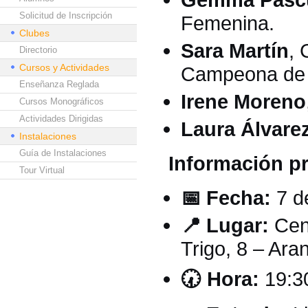
Solicitud de Inscripción
Femenina.
Clubes
Sara Martín
, 
Directorio
Cursos y Actividades
Campeona de 
Enseñanza Reglada
Irene Moreno
Cursos Monográficos
Actividades Dirigidas
Laura Álvare
Instalaciones
Guía de Instalaciones
Información pr
Tour Virtual
📅 Fecha:
7 d
📍 Lugar:
Cent
Trigo, 8 – Ar
🕢 Hora:
19:3