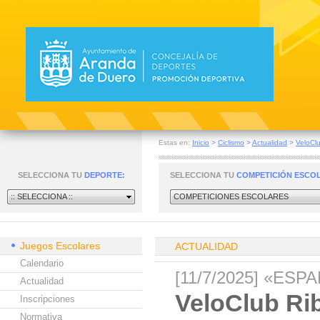
Estas en:
Inicio
>
Ciclismo
>
Actualidad
>
VeloClu
SELECCIONA TU
DEPORTE:
SELECCIONA TU
COMPETICIÓN ESCO
:: SELECCIONA ::
COMPETICIONES ESCOLARES
Juegos Escolares
ACTUALIDAD
Calendario
[11/7/2025] «ES
Actualidad
VeloClub Rib
Inscripciones
Normativa