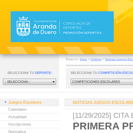
Estas en:
Inicio
>
Ciclismo
>
Noticias Juegos Esc
SELECCIONA TU
DEPORTE:
SELECCIONA TU
COMPETICIÓN ESCO
:: SELECCIONA ::
COMPETICIONES ESCOLARES
Juegos Escolares
NOTICIAS JUEGOS ESCOLAR
Calendario
[11/29/2025] CI
Actualidad
PRIMERA P
Inscripciones
Normativa