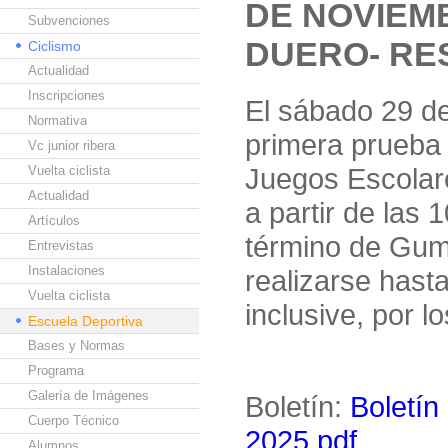
DE NOVIEM
Subvenciones
DUERO- RE
Ciclismo
Actualidad
Inscripciones
El sábado 29 de
Normativa
primera prueba 
Vc junior ribera
Juegos Escolar
Vuelta ciclista
Actualidad
a partir de las
Artículos
término de Gumi
Entrevistas
Instalaciones
realizarse hast
Vuelta ciclista
inclusive, por l
Escuela Deportiva
Bases y Normas
Programa
Galería de Imágenes
Boletín:
Boletín
Cuerpo Técnico
2025.pdf
Alumnos