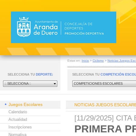
Estas en:
Inicio
>
Ciclismo
>
Noticias Juegos Esc
SELECCIONA TU
DEPORTE:
SELECCIONA TU
COMPETICIÓN ESCO
:: SELECCIONA ::
COMPETICIONES ESCOLARES
Juegos Escolares
NOTICIAS JUEGOS ESCOLAR
Calendario
[11/29/2025] CI
Actualidad
PRIMERA P
Inscripciones
Normativa