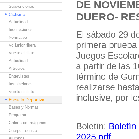
DE NOVIEM
Subvenciones
DUERO- RE
Ciclismo
Actualidad
Inscripciones
El sábado 29 de
Normativa
primera prueba 
Vc junior ribera
Juegos Escolar
Vuelta ciclista
Actualidad
a partir de las
Artículos
término de Gumi
Entrevistas
Instalaciones
realizarse hast
Vuelta ciclista
inclusive, por l
Escuela Deportiva
Bases y Normas
Programa
Galería de Imágenes
Boletín:
Boletín
Cuerpo Técnico
2025.pdf
Alumnos