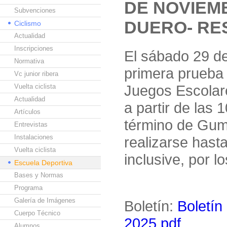
DE NOVIEM
Subvenciones
DUERO- RE
Ciclismo
Actualidad
Inscripciones
El sábado 29 de
Normativa
primera prueba 
Vc junior ribera
Juegos Escolar
Vuelta ciclista
Actualidad
a partir de las
Artículos
término de Gumi
Entrevistas
Instalaciones
realizarse hast
Vuelta ciclista
inclusive, por l
Escuela Deportiva
Bases y Normas
Programa
Galería de Imágenes
Boletín:
Boletín
Cuerpo Técnico
2025.pdf
Alumnos