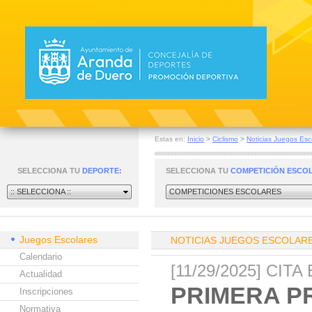
Estas en:
Inicio
>
Ciclismo
>
Noticias Juegos Esc
SELECCIONA TU
DEPORTE:
SELECCIONA TU
COMPETICIÓN ESCO
:: SELECCIONA ::
COMPETICIONES ESCOLARES
Juegos Escolares
NOTICIAS JUEGOS ESCOLAR
Calendario
[11/29/2025] CI
Actualidad
PRIMERA P
Inscripciones
Normativa